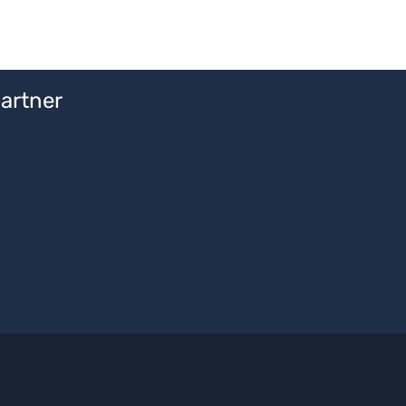
Kenwoodmit
Karabinerhaken
artner