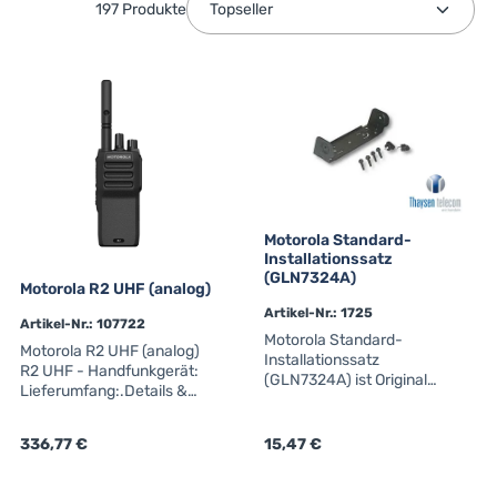
197 Produkte
Motorola Standard-
Installationssatz
(GLN7324A)
Motorola R2 UHF (analog)
Artikel-Nr.: 1725
Artikel-Nr.: 107722
Motorola Standard-
Motorola R2 UHF (analog)
Installationssatz
R2 UHF - Handfunkgerät:
(GLN7324A) ist Original
Lieferumfang:.Details &
Motorola Solutions Zubehör
technische
für professionelle
DatenExzellente
MOTOTRBO™-Funk- und
Regulärer Preis:
336,77 €
Regulärer Preis:
15,47 €
Sprachverständigung mit
Fahrzeugfunkgeräte.Detail
effektiv erhöhter
s & technische
ReichweiteUnterdrückung