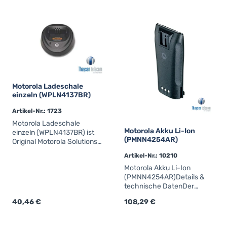
verstellbarfür Taschender
Serien GP-EX / DP-EX /
MTP-Exschwarz
Motorola Ladeschale
einzeln (WPLN4137BR)
Artikel-Nr.: 1723
Motorola Ladeschale
Motorola Akku Li-Ion
einzeln (WPLN4137BR) ist
(PMNN4254AR)
Original Motorola Solutions
Zubehör für professionelle
Artikel-Nr.: 10210
MOTOTRBO™-Funk- und
Motorola Akku Li-Ion
Fahrzeugfunkgeräte.Detail
(PMNN4254AR)Details &
s & technische
technische DatenDer
DatenMotorola Ladeschale
Motorola Akku Li-Ion
einzeln (WPLN4137BR) ist
Regulärer Preis:
40,46 €
Regulärer Preis:
108,29 €
(PMNN4254AR) ist ein
Original Motorola Solutions
Original Lithium-Ionen-
Zubehör für professionelle
Ersatzakku von Motorola
MOTOTRBO™-Funk- und