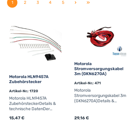
1
2
3
4
5
Seite
Seite
Seite
Seite
Seite
Motorola
Stromversorgungskabel
3m (GKN6270A)
Motorola HLN9457A
Zubehörstecker
Artikel-Nr.: 471
Motorola
Artikel-Nr.: 1720
Stromversorgungskabel 3m
Motorola HLN9457A
(GKN6270A)Details &
ZubehörsteckerDetails &
technische DatenMotorola
technische DatenDer
Stromversorgungskabel (3
Motorola HLN9457A
m)Verbindung von
Regulärer Preis:
15,47 €
Regulärer Preis:
29,16 €
Zubehörstecker ist ein
Funkgerät und Batterie
Original Motorola Solutions
(10A)Werkscode:
Stecker/Adapter für