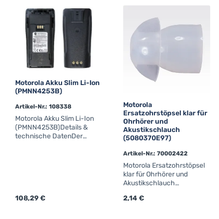
GKN6270AVerwendbar
professionelle Betriebs-
für:CM340CM360GM350G
und Fahrzeugfunkgeräte.
M950GM600GM1200GM34
Für eine zuverlässige und
0GM360GM380GM640GM6
kompatible Verbindung mit
60GM680GM1280GM600G
Original-Zubehör.Motorola
M1200MTM800CM5000
Zubehöranschlusssatz
Werkscode: HLN9457A für
Mikrofon, Lautsprecher, PTT
usw. (Steckergehäuse,
Motorola Akku Slim Li-Ion
Kontakte, 5 Kabel) 16-
(PMNN4253B)
poligVerwendbar für: CM-
Serie GM-Serie MTM800
Motorola
Artikel-Nr.: 108338
DM1000 DM2000
Ersatzohrstöpsel klar für
Motorola Akku Slim Li-Ion
Ohrhörer und
(PMNN4253B)Details &
Akustikschlauch
technische DatenDer
(5080370E97)
Motorola Akku Slim Li-Ion
(PMNN4253B) ist ein
Artikel-Nr.: 70002422
Original Lithium-Ionen-
Motorola Ersatzohrstöpsel
Ersatzakku von Motorola
klar für Ohrhörer und
Solutions für professionelle
Akustikschlauch
MOTOTRBO™-
(5080370E97)Details &
Handfunkgeräte. Er bietet
Regulärer Preis:
108,29 €
Regulärer Preis:
2,14 €
technische DatenMotorola
zuverlässige Energie für
Ersatzohrstöpsel klar
lange Schichtzeiten im
Werkscode: 5080370E97