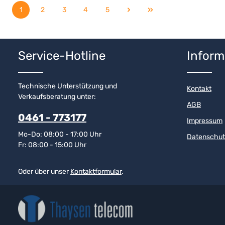
DP2000 / DP3000 /
DM4000, TLK150
1
2
3
4
5
DP4000 / R7 / R2 /
Seite
Seite
Seite
Seite
Seite
R5Eigenschaften: UHF-
Band (403–527 MHz) für
gute
Gebäudedurchdringung.
Service-Hotline
Inform
Technische Unterstützung und
Kontakt
Verkaufsberatung unter:
AGB
0461 - 773177
Impressum
Mo-Do: 08:00 - 17:00 Uhr
Datenschut
Fr: 08:00 - 15:00 Uhr
Oder über unser
Kontaktformular
.