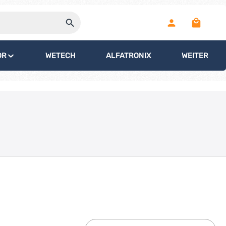
Warenko
OR
WETECH
ALFATRONIX
WEITERE