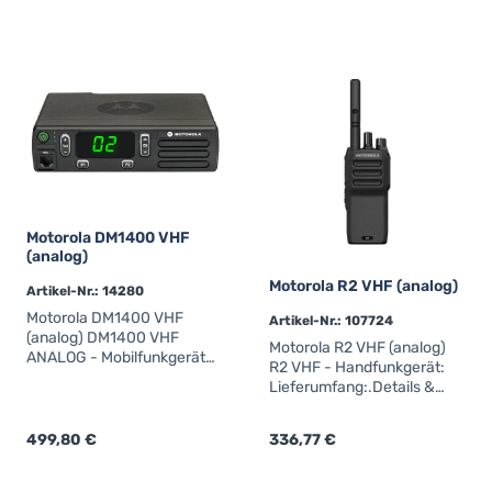
Motorola DM1400 VHF
(analog)
Motorola R2 VHF (analog)
Artikel-Nr.: 14280
Motorola DM1400 VHF
Artikel-Nr.: 107724
(analog) DM1400 VHF
Motorola R2 VHF (analog)
ANALOG - Mobilfunkgerät
R2 VHF - Handfunkgerät:
mit numerischem Display
Lieferumfang:.Details &
Lieferumfang.Details &
technische
technische
DatenExzellente
Datenexzellente
Regulärer Preis:
499,80 €
Regulärer Preis:
336,77 €
Sprachverständigung mit
Sprachverständigung mit
effektiv erhöhter
effektiv erhöhter
ReichweiteUnterdrückung