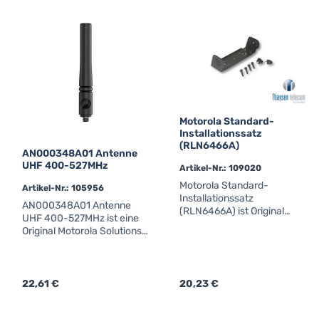
PMNN4598Hersteller:
MotorolaOriginal Motorola
Zubehör
Motorola Standard-
Installationssatz
(RLN6466A)
AN000348A01 Antenne
UHF 400-527MHz
Artikel-Nr.: 109020
Motorola Standard-
Artikel-Nr.: 105956
Installationssatz
AN000348A01 Antenne
(RLN6466A) ist Original
UHF 400-527MHz ist eine
Motorola Solutions Zubehör
Original Motorola Solutions
für professionelle
UHF-Antenne für optimale
MOTOTRBO™-Funk- und
Funkreichweite.Details &
Fahrzeugfunkgeräte.Detail
technische
s & technische
DatenAN000348A01
Regulärer Preis:
22,61 €
Regulärer Preis:
20,23 €
DatenRLN6466A Low
Antenne UHF 400-
Profile Montagebügel für die
527MHzLänge: 9cmfür Ion /
DM1000, DM2000,