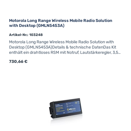
Motorola Long Range Wireless Mobile Radio Solution
with Desktop (GMLN5453A)
Artikel-Nr.: 103248
Motorola Long Range Wireless Mobile Radio Solution with
Desktop (GMLN5453A)Details & technische DatenDas Kit
enthält ein drahtloses RSM mit Notruf, Lautstärkeregler, 3,5-
mm-Buchse und Task Light, ein mobiles Mikrofon mit
Regulärer Preis:
730,66 €
Bluetooth-Gateway und ein Tischladegerät mit EU-Stecker.
Bis zu 100 Meter Reichweite. Batterielebensdauer (5/5/90):
28Std. Einfaches Pairing mit dem Mikrofon des mobilen
Gateways durch Berührung