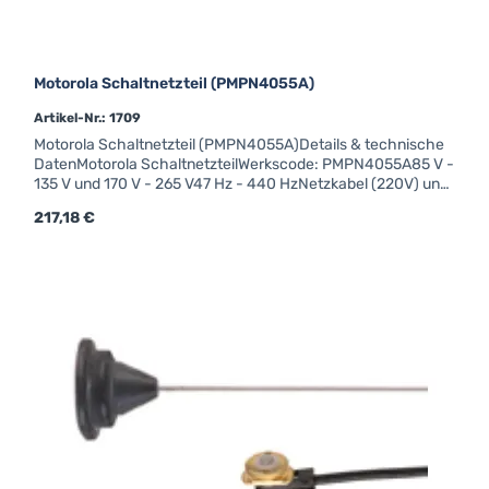
Motorola Schaltnetzteil (PMPN4055A)
Artikel-Nr.: 1709
Motorola Schaltnetzteil (PMPN4055A)Details & technische
DatenMotorola SchaltnetzteilWerkscode: PMPN4055A85 V -
135 V und 170 V - 265 V47 Hz - 440 HzNetzkabel (220V) und
Kabel vom Netzteil zum Funkgerät nicht im Lieferumfang
Regulärer Preis:
217,18 €
enthaltenVerwendbar
für:CM340CM360GM350GM950GM340GM360GM360_ATIS
GM380GM380_ATISGM640GM660GM680GM1280DM3400
DM3401DM3600DM3601DM1000DM2000