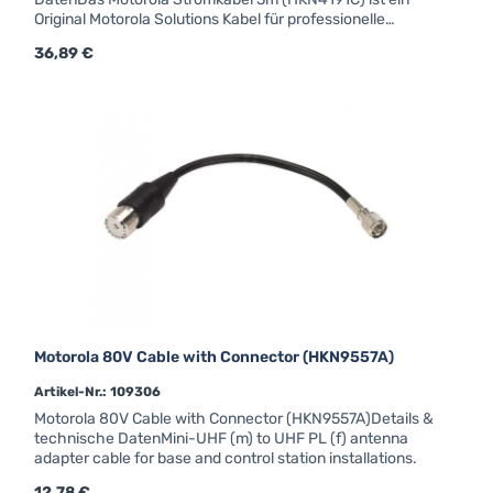
Original Motorola Solutions Kabel für professionelle
MOTOTRBO™-Funk- und Fahrzeugfunkgeräte. Als
Regulärer Preis:
36,89 €
zertifiziertes Originalzubehör garantiert es optimale
Kompatibilität und dauerhaft zuverlässigen
Betrieb.HKN4191C Stromversorgungskabel 3m für Motorola
Mobilgeräte auch über 25W.
Motorola 80V Cable with Connector (HKN9557A)
Artikel-Nr.: 109306
Motorola 80V Cable with Connector (HKN9557A)Details &
technische DatenMini-UHF (m) to UHF PL (f) antenna
adapter cable for base and control station installations.
Regulärer Preis:
12,78 €