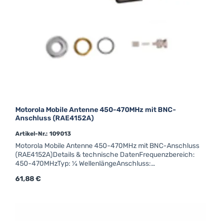
Motorola Mobile Antenne 450-470MHz mit BNC-
Anschluss (RAE4152A)
Artikel-Nr.: 109013
Motorola Mobile Antenne 450-470MHz mit BNC-Anschluss
(RAE4152A)Details & technische DatenFrequenzbereich:
450-470MHzTyp: ¼ WellenlängeAnschluss:
BNCBefestigung: DirektLänge: 70cm
Regulärer Preis:
61,88 €