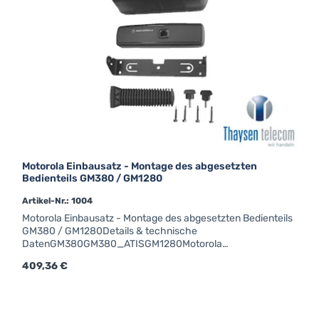
Motorola Einbausatz - Montage des abgesetzten
Bedienteils GM380 / GM1280
Artikel-Nr.: 1004
Motorola Einbausatz - Montage des abgesetzten Bedienteils
GM380 / GM1280Details & technische
DatenGM380GM380_ATISGM1280Motorola
EinbausatzWerkscode: RLN4780für Montage des
Regulärer Preis:
409,36 €
abgesetzten Bedienteilsinkl. Lautsprecher