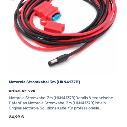
Motorola Stromkabel 3m (HKN4137B)
Artikel-Nr.: 920
Motorola Stromkabel 3m (HKN4137B)Details & technische
DatenDas Motorola Stromkabel 3m (HKN4137B) ist ein
Original Motorola Solutions Kabel für professionelle
MOTOTRBO™-Funk- und Fahrzeugfunkgeräte. Als
Regulärer Preis:
24,99 €
zertifiziertes Originalzubehör garantiert es optimale
Kompatibilität und dauerhaft zuverlässigen