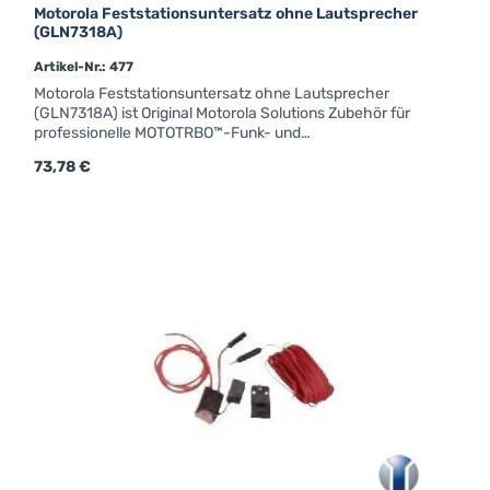
Motorola Feststationsuntersatz ohne Lautsprecher
(GLN7318A)
Artikel-Nr.: 477
Motorola Feststationsuntersatz ohne Lautsprecher
(GLN7318A) ist Original Motorola Solutions Zubehör für
professionelle MOTOTRBO™-Funk- und
Fahrzeugfunkgeräte.Details & technische DatenMotorola
Regulärer Preis:
73,78 €
Feststationsuntersatz ohne Lautsprecher (GLN7318A) ist
Original Motorola Solutions Zubehör für professionelle
MOTOTRBO™-Funk- und Fahrzeugfunkgeräte. Entwickelt für
maximale Kompatibilität und Zuverlässigkeit im Betriebs-
und BOS-Funk.GLN7318A Feststationsuntersatz ohne
Lautsprecher, für DM-Serie