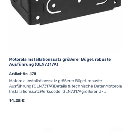
Motorola Installationssatz größerer Bügel, robuste
Ausführung (GLN7317A)
Artikel-Nr.: 478
Motorola Installationssatz größerer Bügel, robuste
Ausführung (GLN7317A)Details & technische DatenMotorola
InstallationssatzWerkscode: GLN7317Agrößerer U-
Bügelrobuste Ausführung Verwendbar
Regulärer Preis:
14,28 €
für:CM340CM360GM350GM950GM340GM360GM360_ATIS
GM380GM380_ATISGM640GM660GM680GM1280MTM800
CM5000