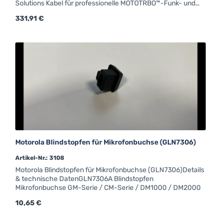
Solutions Kabel für professionelle MOTOTRBO™-Funk- und
Fahrzeugfunkgeräte. Als zertifiziertes Originalzubehör
Regulärer Preis:
331,91 €
garantiert es optimale Kompatibilität und dauerhaft
zuverlässigen Betrieb.Motorola Programmierkabel
Werkscode: RKN4081 kein RIB-Set erforderlichVerwendbar
für: CM340 CM360 GM340 GM360 GM360_ATIS GM380
GM380_ATIS GM640 GM660 GM680 GM1280
Motorola Blindstopfen für Mikrofonbuchse (GLN7306)
Artikel-Nr.: 3108
Motorola Blindstopfen für Mikrofonbuchse (GLN7306)Details
& technische DatenGLN7306A Blindstopfen
Mikrofonbuchse GM-Serie / CM-Serie / DM1000 / DM2000
Regulärer Preis:
10,65 €