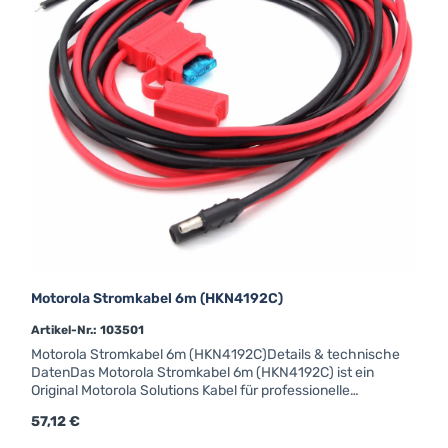
Motorola Stromkabel 6m (HKN4192C)
Artikel-Nr.: 103501
Motorola Stromkabel 6m (HKN4192C)Details & technische
DatenDas Motorola Stromkabel 6m (HKN4192C) ist ein
Original Motorola Solutions Kabel für professionelle
MOTOTRBO™-Funk- und Fahrzeugfunkgeräte. Als
Regulärer Preis:
57,12 €
zertifiziertes Originalzubehör garantiert es optimale
Kompatibilität und dauerhaft zuverlässigen