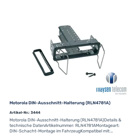
Betrieb.HKN4191C Stromversorgungskabel 3m für Motorola
Mobilgeräte auch über 25W.
Motorola DIN-Ausschnitt-Halterung (RLN4781A)
Artikel-Nr.: 3444
Motorola DIN-Ausschnitt-Halterung (RLN4781A)Details &
technische DatenArtikelnummer: RLN4781AMontageart:
DIN-Schacht-Montage im FahrzeugKompatibel mit:
Motorola MOTOTRBO™-MobilfunkgeräteKein