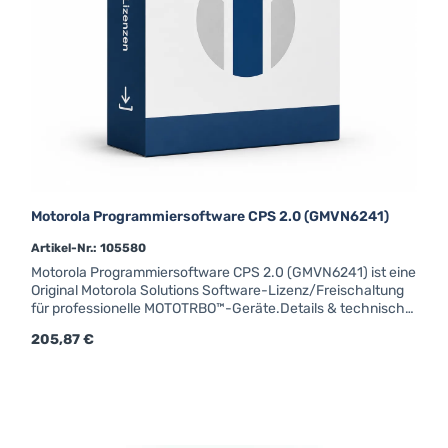
Motorola Programmiersoftware CPS 2.0 (GMVN6241)
Artikel-Nr.: 105580
Motorola Programmiersoftware CPS 2.0 (GMVN6241) ist eine
Original Motorola Solutions Software-Lizenz/Freischaltung
für professionelle MOTOTRBO™-Geräte.Details & technische
DatenMotorola Programmiersoftware CPS 2.0 (GMVN6241)
Regulärer Preis:
205,87 €
ist eine Original Motorola Solutions Software-
Lizenz/Freischaltung für professionelle MOTOTRBO™-
Geräte.Aktiviert erweiterte Funktionen und Features auf
kompatiblen Motorola Solutions-Geräten.GMVN6241M
MOTOTRBO Software RM / CPS 2.0 DVDDie Original-
Softwarelizenz schaltet erweiterte Funktionen oder