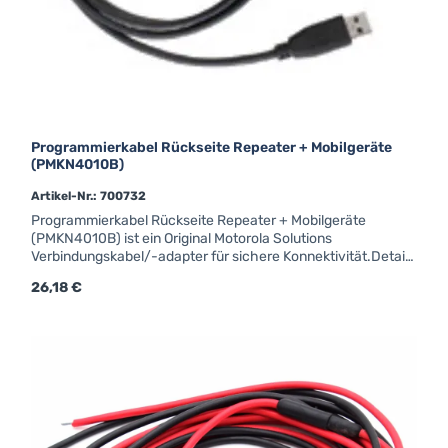
Programmierkabel Rückseite Repeater + Mobilgeräte
(PMKN4010B)
Artikel-Nr.: 700732
Programmierkabel Rückseite Repeater + Mobilgeräte
(PMKN4010B) ist ein Original Motorola Solutions
Verbindungskabel/-adapter für sichere Konnektivität.Details
& technische DatenPMKN4010A Programmierkabel
Regulärer Preis:
26,18 €
Werkscode: PMKN4010B für Mobilgeräte Anschluss
RückseiteProgrammierkabel für: DM3000 / DR3000