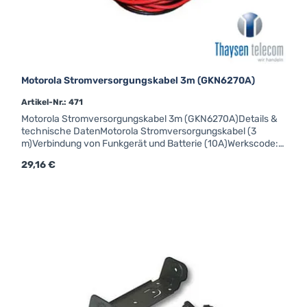
Motorola Stromversorgungskabel 3m (GKN6270A)
Artikel-Nr.: 471
Motorola Stromversorgungskabel 3m (GKN6270A)Details &
technische DatenMotorola Stromversorgungskabel (3
m)Verbindung von Funkgerät und Batterie (10A)Werkscode:
GKN6270AVerwendbar
Regulärer Preis:
29,16 €
für:CM340CM360GM350GM950GM600GM1200GM340GM3
60GM380GM640GM660GM680GM1280GM600GM1200MT
M800CM5000