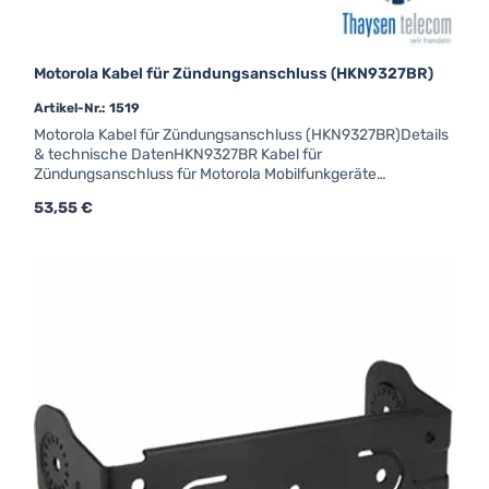
Motorola Kabel für Zündungsanschluss (HKN9327BR)
Artikel-Nr.: 1519
Motorola Kabel für Zündungsanschluss (HKN9327BR)Details
& technische DatenHKN9327BR Kabel für
Zündungsanschluss für Motorola Mobilfunkgeräte
(CM/GM/DM)
Regulärer Preis:
53,55 €