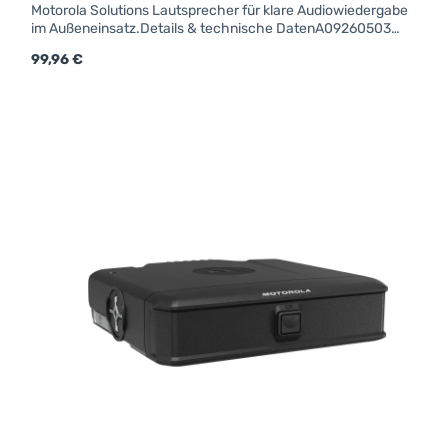
Motorola Solutions Lautsprecher für klare Audiowiedergabe
im Außeneinsatz.Details & technische DatenA09260503
MLS-100 Externer Lautsprecher 12W, rechteckig
Regulärer Preis:
99,96 €