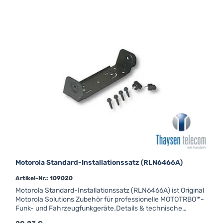
Betrieb.HKN4137B Stromversorgungskabel 3m für alle
gängigen Mobilgeräte bis 25W.
Motorola Standard-Installationssatz (RLN6466A)
Artikel-Nr.: 109020
Motorola Standard-Installationssatz (RLN6466A) ist Original
Motorola Solutions Zubehör für professionelle MOTOTRBO™-
Funk- und Fahrzeugfunkgeräte.Details & technische
DatenRLN6466A Low Profile Montagebügel für die DM1000,