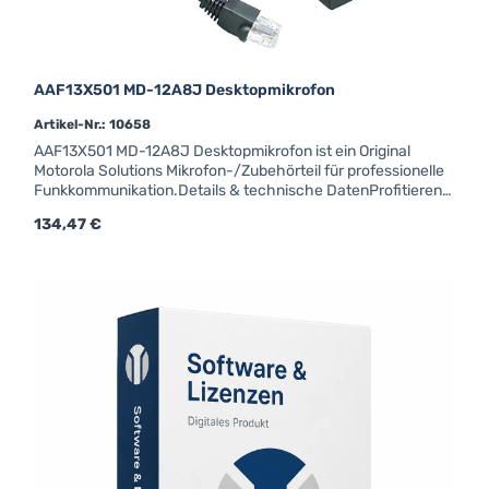
AAF13X501 MD-12A8J Desktopmikrofon
Artikel-Nr.: 10658
AAF13X501 MD-12A8J Desktopmikrofon ist ein Original
Motorola Solutions Mikrofon-/Zubehörteil für professionelle
Funkkommunikation.Details & technische DatenProfitieren
Sie von fachkundiger Beratung und schneller Lieferung – für
Regulärer Preis:
134,47 €
Behörden, BOS-Funk und gewerbliche Anwender auf
Anfrage auch zu attraktiven Mengenpreisen erhältlich.