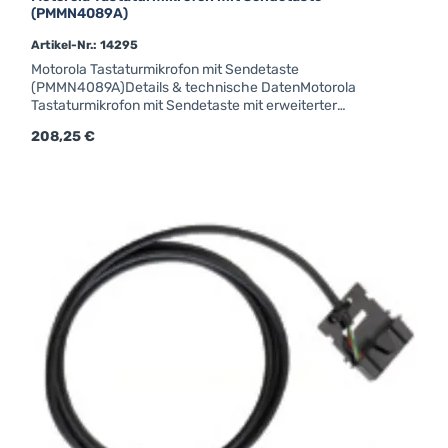
(PMMN4089A)
Artikel-Nr.: 14295
Motorola Tastaturmikrofon mit Sendetaste
(PMMN4089A)Details & technische DatenMotorola
Tastaturmikrofon mit Sendetaste mit erweiterter
AudiofunktionVerwendbar für:CM340 / CM360 DM1400 /
Regulärer Preis:
208,25 €
DM1600 DM2600Tastaturfunktion nur bei CM360 und
DM2600 !