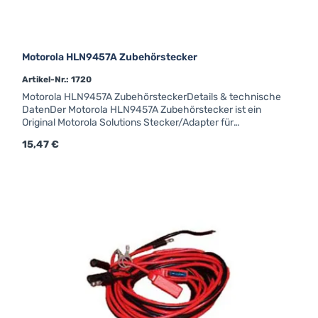
Motorola HLN9457A Zubehörstecker
Artikel-Nr.: 1720
Motorola HLN9457A ZubehörsteckerDetails & technische
DatenDer Motorola HLN9457A Zubehörstecker ist ein
Original Motorola Solutions Stecker/Adapter für
professionelle Betriebs- und Fahrzeugfunkgeräte. Für eine
Regulärer Preis:
15,47 €
zuverlässige und kompatible Verbindung mit Original-
Zubehör.Motorola Zubehöranschlusssatz Werkscode:
HLN9457A für Mikrofon, Lautsprecher, PTT usw.
(Steckergehäuse, Kontakte, 5 Kabel) 16-poligVerwendbar
für: CM-Serie GM-Serie MTM800 DM1000 DM2000