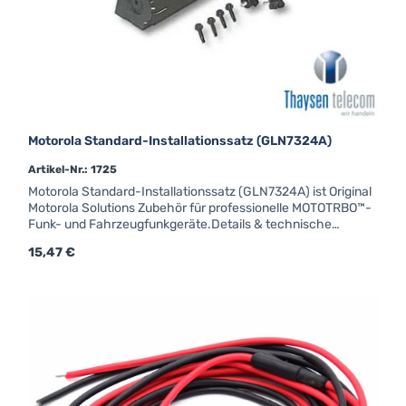
Motorola Standard-Installationssatz (GLN7324A)
Artikel-Nr.: 1725
Motorola Standard-Installationssatz (GLN7324A) ist Original
Motorola Solutions Zubehör für professionelle MOTOTRBO™-
Funk- und Fahrzeugfunkgeräte.Details & technische
DatenMotorola Standard-Installationssatz Werkscode:
Regulärer Preis:
15,47 €
GLN7324A U-BügelVerwendbar für: CM-Serie GM-Serie
CM5000 DM1000 DM2000 MTM800