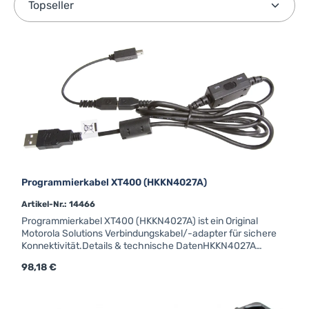
Programmierkabel XT400 (HKKN4027A)
Artikel-Nr.: 14466
Programmierkabel XT400 (HKKN4027A) ist ein Original
Motorola Solutions Verbindungskabel/-adapter für sichere
Konnektivität.Details & technische DatenHKKN4027A
Programmierkabel für XT400
Regulärer Preis:
98,18 €