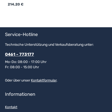
garantiert maximale Kompatibilität mit den entsprechenden
Regulärer Preis:
214,20 €
Geräten.Details & technische DatenXT420
HandfunkgerätAntenne (fest verbaut)Li-Ion-Akku, 2100T
(PMNN4434AR)Holster mit Gürtelclip
(HKLN4510A)Ladegerät mit EU-Stecker (PMLN6393)
Service-Hotline
Technische Unterstützung und Verkaufsberatung unter:
0461 - 773177
Mo-Do: 08:00 - 17:00 Uhr
Fr: 08:00 - 15:00 Uhr
Oder über unser
Kontaktformular
.
Informationen
Kontakt