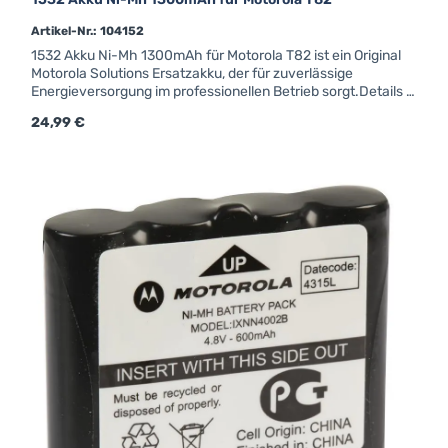
Artikel-Nr.: 104152
1532 Akku Ni-Mh 1300mAh für Motorola T82 ist ein Original
Motorola Solutions Ersatzakku, der für zuverlässige
Energieversorgung im professionellen Betrieb sorgt.Details &
technische DatenArtikelnummer: 1532Hersteller:
Regulärer Preis:
24,99 €
MotorolaOriginal Motorola Zubehör