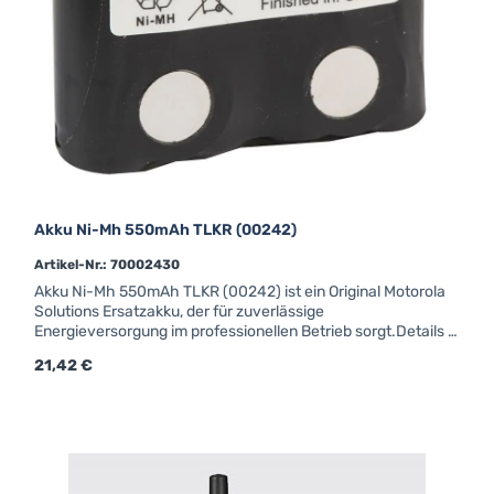
Akku Ni-Mh 550mAh TLKR (00242)
Artikel-Nr.: 70002430
Akku Ni-Mh 550mAh TLKR (00242) ist ein Original Motorola
Solutions Ersatzakku, der für zuverlässige
Energieversorgung im professionellen Betrieb sorgt.Details &
technische Daten00242 Akku Ni-Mh 550mAh TLKR T60 T80
Regulärer Preis:
21,42 €