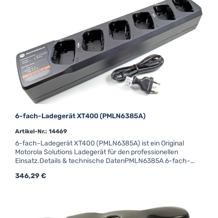
6-fach-Ladegerät XT400 (PMLN6385A)
Artikel-Nr.: 14469
6-fach-Ladegerät XT400 (PMLN6385A) ist ein Original
Motorola Solutions Ladegerät für den professionellen
Einsatz.Details & technische DatenPMLN6385A 6-fach-
Ladegerät EU für XT400Profitieren Sie von fachkundiger
Regulärer Preis:
346,29 €
Beratung und schneller Lieferung – für Behörden, BOS-Funk
und gewerbliche Anwender auf Anfrage auch zu attraktiven
Mengenpreisen erhältlich.