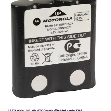
1532 Akku Ni-Mh 1300mAh für Motorola T82