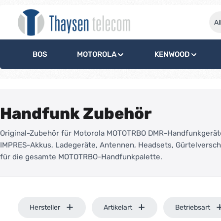
springen
Zur Hauptnavigation springen
Al
BOS
MOTOROLA
KENWOOD
Handfunk Zubehör
Original-Zubehör für Motorola MOTOTRBO DMR-Handfunkgerät
IMPRES-Akkus, Ladegeräte, Antennen, Headsets, Gürtelversc
für die gesamte MOTOTRBO-Handfunkpalette.
Hersteller
Artikelart
Betriebsart