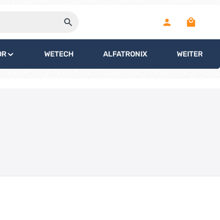
Warenko
OR
WETECH
ALFATRONIX
WEITERE