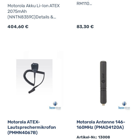
RM110
Motorola Akku Li-Ion ATEX
(PMMN4148A)Details &
2075mAh
technische DatenRM110
(NNTN8359C)Details &
Lautsprechermikrofon mit
technische
3,5mm-Buchse, für R2
Regulärer Preis:
404,60 €
Regulärer Preis:
83,30 €
DatenNNTN8359C Typ: Li-
Ion / IMPRES / ATEX
Kapazität: 2075mAh
Schutzklasse: IP67
Gewicht: 220gr für
DP4000Ex
Motorola ATEX-
Motorola Antenne 146-
Lautsprechermikrofon
160MHz (PMAD4120A)
(PMMN4067B)
Artikel-Nr.: 13008