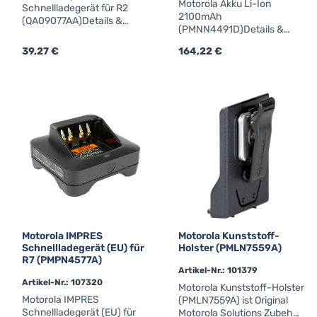
Motorola Akku Li-Ion
Schnellladegerät für R2
2100mAh
(QA09077AA)Details &
(PMNN4491D)Details &
technische DatenNetzteil
technische
(EU) für R2Das Ladegerät
Regulärer Preis:
39,27 €
Regulärer Preis:
164,22 €
DatenPMNN4491C Typ: Li-
ist eine optionale Ergänzung
Ion / IMPRES Kapazität:
und kann nurzusammen mit
2100mAh Schutzklasse:
einem Funkgerät bestellt
IP68 Gewicht: 130gr für
werden (1 Gerät = 1
DP2000e / DP4000e
Ladegerät).Wenn Sie ein
einzelnes Ladegerät ohne
Gerät benötigen,verwenden
Sie bitte die Artikelnummer
10213.Das Original-
Ladegerät sorgt für eine
sichere und schonende
Aufladung kompatibler
Akkus.Mit IMPRES-
Technologie (sofern
Motorola IMPRES
Motorola Kunststoff-
unterstützt) wird der
Schnellladegerät (EU) für
Holster (PMLN7559A)
Ladevorgang automatisch
R7 (PMPN4577A)
an den Akkuzustand
Artikel-Nr.: 101379
angepasst und die
Artikel-Nr.: 107320
Motorola Kunststoff-Holster
Lebensdauer
Motorola IMPRES
(PMLN7559A) ist Original
optimiert.Konzipiert für den
Schnellladegerät (EU) für
Motorola Solutions Zubehör
professionellen