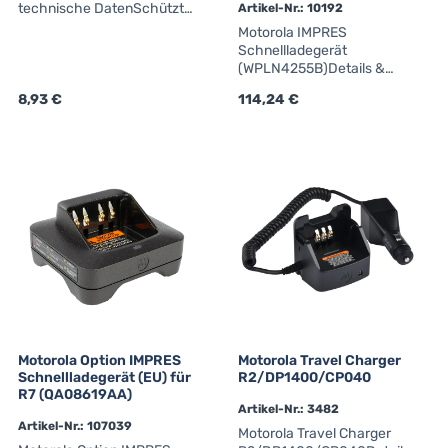
technische DatenSchützt
Artikel-Nr.: 10192
das Gerät vor Stößen,
Motorola IMPRES
Staub und Spritzwasser im
Schnellladegerät
täglichen
(WPLN4255B)Details &
Einsatz.0104058J40
technische
seitliche Abdeckung /
Regulärer Preis:
8,93 €
Regulärer Preis:
114,24 €
DatenWPLN4255B IMPRES
Dustcoverfür DP3000e /
Schnellladegerät (EU) für
DP2000e (nicht für alte
DP2000 / DP4000(Ex) /
DPs ohne "e")
MTP8000Ex
Motorola Option IMPRES
Motorola Travel Charger
Schnellladegerät (EU) für
R2/DP1400/CP040
R7 (QA08619AA)
Artikel-Nr.: 3482
Artikel-Nr.: 107039
Motorola Travel Charger