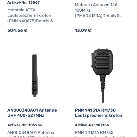
Artikel-Nr.: 13567
Motorola Antenne 146-
Motorola ATEX-
160MHz
Lautsprechermikrofon
(PMAD4120A)Details &
(PMMN4067B)Details &
technische
technische
DatenPMAD4120A Antenne
Regulärer Preis:
504,56 €
Regulärer Preis:
13,09 €
DatenPMMN4067B ATEX-
VHF Frequenz: 146-160MHz
Lautsprechermikrofon
Länge: 9cm inklusive: GPS
IMPRES, IP64, Notruftaste,
für DP2000 / DP3000 /
Vol.-Knopf, für DP4000Ex
DP4000 / R7 / R2 / R5
(nicht für Ma-Mining)
AN000348A01 Antenne
PMMN4131A RM730
UHF 400-527MHz
Lautsprechermikrofon
Artikel-Nr.: 105956
Artikel-Nr.: 107156
AN000348A01 Antenne
PMMN4131A RM730