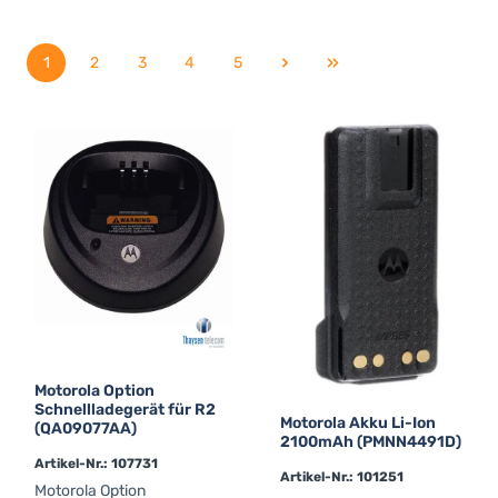
1
2
3
4
5
Seite
Seite
Seite
Seite
Seite
Motorola Option
Schnellladegerät für R2
Motorola Akku Li-Ion
(QA09077AA)
2100mAh (PMNN4491D)
Artikel-Nr.: 107731
Artikel-Nr.: 101251
Motorola Option