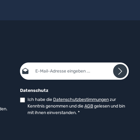
Akkus.Mit IMPRES-
Technologie (sofern
unterstützt) wird der
Ladevorgang automatisch
an den Akkuzustand
angepasst und die
Lebensdauer
optimiert.Konzipiert für den
professionellen
Mehrschichtbetrieb in
Behörden und
Unternehmen.Profitieren
E-Mail-Adresse*
Sie von fachkundiger
Beratung und schneller
Lieferung – für Behörden,
BOS-Funk und gewerbliche
Datenschutz
Anwender auf Anfrage
auch zu attraktiven
Ich habe die
Datenschutzbestimmungen
zur
Mengenpreisen erhältlich.
Kenntnis genommen und die
AGB
gelesen und bin
den.
mit ihnen einverstanden.
*