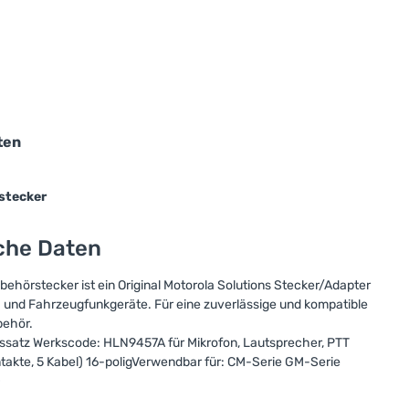
ten
stecker
sche Daten
hörstecker ist ein Original Motorola Solutions Stecker/Adapter
s- und Fahrzeugfunkgeräte. Für eine zuverlässige und kompatible
behör.
satz Werkscode: HLN9457A für Mikrofon, Lautsprecher, PTT
takte, 5 Kabel) 16-poligVerwendbar für: CM-Serie GM-Serie
0