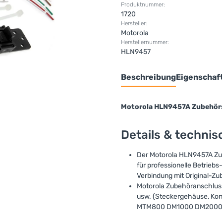
Produktnummer:
1720
Hersteller:
Motorola
Herstellernummer:
HLN9457
Beschreibung
Eigenschaf
Motorola HLN9457A Zubehör
Details & techni
Der Motorola HLN9457A Zube
für professionelle Betrieb
Verbindung mit Original-Zu
Motorola Zubehöranschluss
usw. (Steckergehäuse, Kon
MTM800 DM1000 DM200