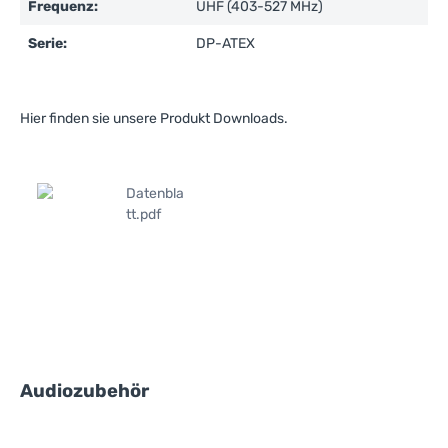
Frequenz:
UHF (403-527 MHz)
Serie:
DP-ATEX
Hier finden sie unsere Produkt Downloads.
Datenbla
tt.pdf
Produktgalerie überspringen
Audiozubehör
M