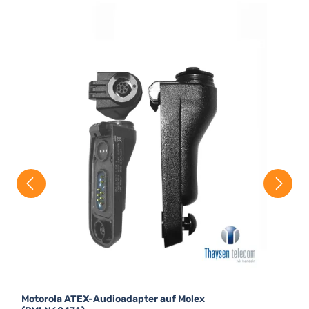
(
A
M
(
A
V
Motorola ATEX-Audioadapter auf Molex