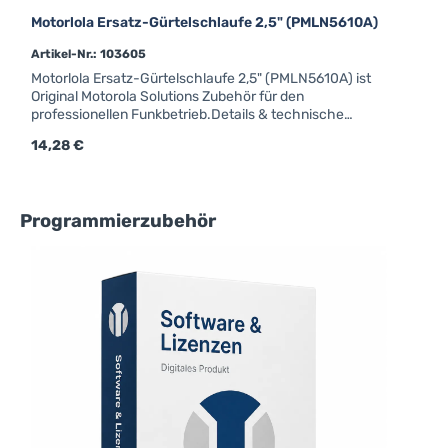
Motorlola Ersatz-Gürtelschlaufe 2,5" (PMLN5610A)
Artikel-Nr.: 103605
Motorlola Ersatz-Gürtelschlaufe 2,5" (PMLN5610A) ist
Original Motorola Solutions Zubehör für den
professionellen Funkbetrieb.Details & technische
DatenPMLN5610A Ersatz-Gürtelschlaufe 2,5" aus
Regulärer Preis:
14,28 €
R
1
Hartleder, für Taschen DP4000Ex
Produktgalerie überspringen
Programmierzubehör