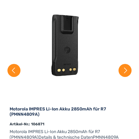
radioscan only be disabled by authorisedinitiating
radios/users.This feature needs to be activated in
A
thetarget radios.
M
(
z
B
2
K
D
(
A
a
u
B
F
a
Motorola IMPRES Li-Ion Akku 2850mAh für R7
(PMNN4809A)
Artikel-Nr.: 106871
Motorola IMPRES Li-Ion Akku 2850mAh für R7
(PMNN4809A)Details & technische DatenPMNN4809A