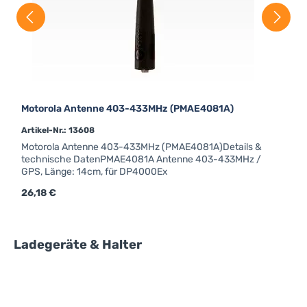
Motorola Antenne 403-433MHz (PMAE4081A)
Artikel-Nr.: 13608
Motorola Antenne 403-433MHz (PMAE4081A)Details &
technische DatenPMAE4081A Antenne 403-433MHz /
GPS, Länge: 14cm, für DP4000Ex
Regulärer Preis:
26,18 €
R
2
Produktgalerie überspringen
Ladegeräte & Halter
M
A