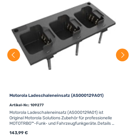
M
(
I
D
Motorola Ladeschaleneinsatz (AS000129A01)
Artikel-Nr.: 109277
Motorola Ladeschaleneinsatz (AS000129A01) ist
Original Motorola Solutions Zubehör für professionelle
MOTOTRBO™-Funk- und Fahrzeugfunkgeräte.Details &
technische DatenMotorola Ladeschaleneinsatz
Regulärer Preis:
143,99 €
R
9
(AS000129A01) ist Original Motorola Solutions Zubehör