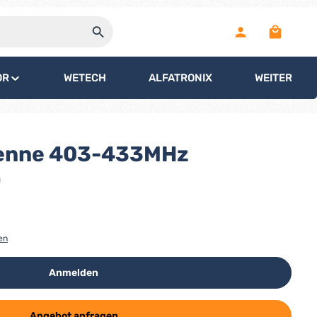
Warenko
OR
WETECH
ALFATRONIX
WEITERE
tenne 403-433MHz
)
en
Anmelden
Angebot anfragen