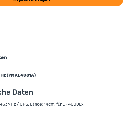
ten
MHz (PMAE4081A)
sche Daten
33MHz / GPS, Länge: 14cm, für DP4000Ex