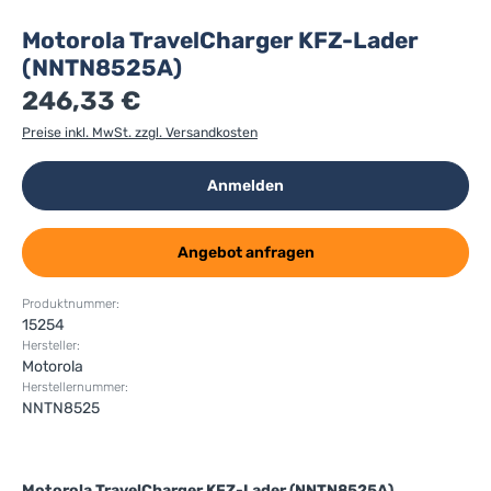
Motorola TravelCharger KFZ-Lader
(NNTN8525A)
246,33 €
Preise inkl. MwSt. zzgl. Versandkosten
Anmelden
Angebot anfragen
Produktnummer:
15254
Hersteller:
Motorola
Herstellernummer:
NNTN8525
Motorola TravelCharger KFZ-Lader (NNTN8525A)