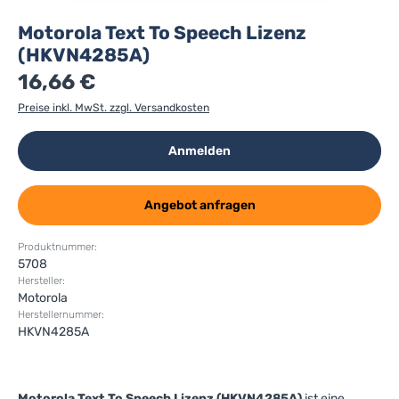
Motorola Text To Speech Lizenz
(HKVN4285A)
16,66 €
Preise inkl. MwSt. zzgl. Versandkosten
Anmelden
Angebot anfragen
Produktnummer:
5708
Hersteller:
Motorola
Herstellernummer:
HKVN4285A
Motorola Text To Speech Lizenz (HKVN4285A)
ist eine