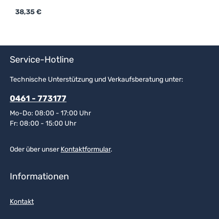
für Radios Ersatzschalen Farbe: grün 210100-478-GN
Regulärer Preis:
38,35 €
R
3
Service-Hotline
Technische Unterstützung und Verkaufsberatung unter:
0461 - 773177
Mo-Do: 08:00 - 17:00 Uhr
Fr: 08:00 - 15:00 Uhr
Oder über unser
Kontaktformular
.
Informationen
Kontakt