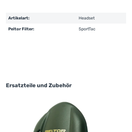
Artikelart:
Headset
Peltor Filter:
SportTac
Produktgalerie überspringen
Ersatzteile und Zubehör
3
(
A
3
(