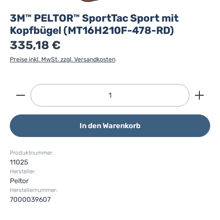
3M™ PELTOR™ SportTac Sport mit
Kopfbügel (MT16H210F-478-RD)
335,18 €
Preise inkl. MwSt. zzgl. Versandkosten
Produkt Anzahl: Gib den gewünschten Wert ein ode
In den Warenkorb
Produktnummer:
11025
Hersteller:
Peltor
Herstellernummer:
7000039607