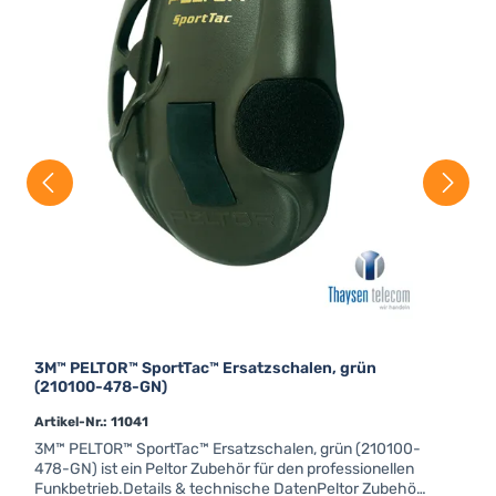
Farb
P
t
a
P
3M™ PELTOR™ SportTac™ Ersatzschalen, grün
(210100-478-GN)
Artikel-Nr.: 11041
3M™ PELTOR™ SportTac™ Ersatzschalen, grün (210100-
478-GN) ist ein Peltor Zubehör für den professionellen
Funkbetrieb.Details & technische DatenPeltor Zubehör