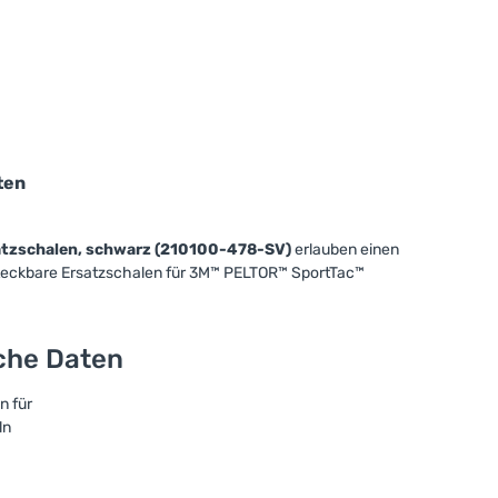
ten
tzschalen, schwarz (210100-478-SV)
erlauben einen
eckbare Ersatzschalen für 3M™ PELTOR™ SportTac™
sche Daten
n für
ln