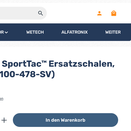
Warenko
OR
WETECH
ALFATRONIX
WEITERE
SportTac™ Ersatzschalen,
0100-478-SV)
en
ib den gewünschten Wert ein oder benutz
In den Warenkorb