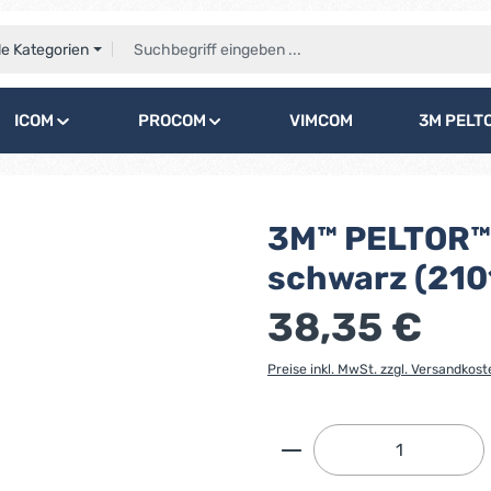
le Kategorien
ICOM
PROCOM
VIMCOM
3M PELT
3M™ PELTOR™ 
schwarz (21
38,35 €
Preise inkl. MwSt. zzgl. Versandkost
Produkt Anzahl: G