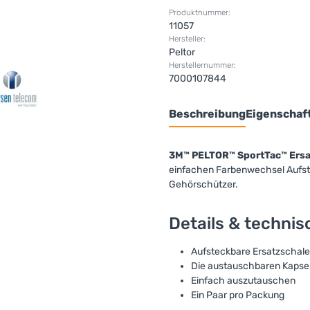
Produktnummer:
11057
Hersteller:
Peltor
Herstellernummer:
7000107844
Beschreibung
Eigenschaf
3M™ PELTOR™ SportTac™ Ersa
einfachen Farbenwechsel Aufst
Gehörschützer.
Details & techni
Aufsteckbare Ersatzschale
Die austauschbaren Kapse
Einfach auszutauschen
Ein Paar pro Packung