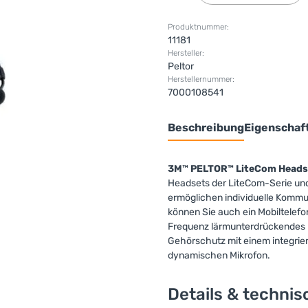
Produktnummer:
11181
Hersteller:
Peltor
Herstellernummer:
7000108541
Beschreibung
Eigenschaf
3M™ PELTOR™ LiteCom Head
Headsets der LiteCom-Serie und
ermöglichen individuelle Kommu
können Sie auch ein Mobiltelefo
Frequenz lärmunterdrückendes 
Gehörschutz mit einem integrie
dynamischen Mikrofon.
Details & techni