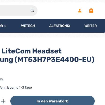
Warenko
OR
WETECH
ALFATRONIX
WEITERE
 LiteCom Headset
gung (MT53H7P3E4400-EU)
en
 Wenn lagernd 1-3 Tage
ib den gewünschten Wert ein oder benutz
In den Warenkorb