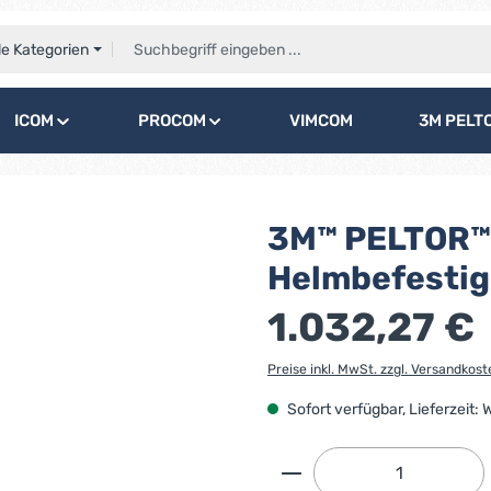
le Kategorien
ICOM
PROCOM
VIMCOM
3M PELT
3M™ PELTOR™
Helmbefesti
1.032,27 €
Preise inkl. MwSt. zzgl. Versandkost
Sofort verfügbar, Lieferzeit:
Produkt Anzahl: G