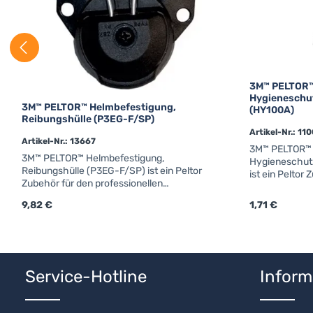
3M™ PELTOR™
Hygieneschu
3M™ PELTOR™ Helmbefestigung,
(HY100A)
Reibungshülle (P3EG-F/SP)
Artikel-Nr.: 11
Artikel-Nr.: 13667
3M™ PELTOR™ 
3M™ PELTOR™ Helmbefestigung,
Hygieneschut
Reibungshülle (P3EG-F/SP) ist ein Peltor
ist ein Peltor
Zubehör für den professionellen
professionelle
Funkbetrieb.Details & technische
technische D
Regulärer Preis:
9,82 €
Regulärer Prei
1,71 €
DatenArtikelnummer:
Einweg-Hygie
7100147896Hersteller: PeltorOriginal Peltor
(HY100A) ist e
Zubehör
professionelle
Produkt Anzahl: Gib den gewünschten
Produkt
Schweissabso
100Stk.Minde
Service-Hotline
Inform
100Stk.Einfa
Hygienesatz