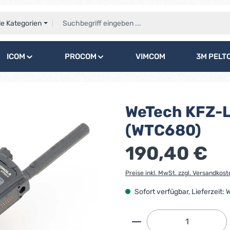
le Kategorien
ICOM
PROCOM
VIMCOM
3M PELT
WeTech KFZ-L
(WTC680)
190,40 €
Preise inkl. MwSt. zzgl. Versandkost
Sofort verfügbar, Lieferzeit:
Produkt Anzahl: G