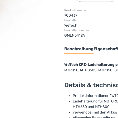
Produktnummer:
700437
Hersteller:
WeTech
Herstellernummer:
GMLN5419A
Beschreibung
Eigenschaf
WeTech KFZ-Ladehalterung p
MTP850, MTP850S, MTP850FuG
Details & techni
Produktinformationen "WT
Ladehalterung für MOTOR
MTH650 und MTH800.
verwendbar mit den Akku
Allgemeine Beschreibung: