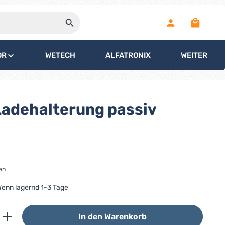
Warenko
OR
WETECH
ALFATRONIX
WEITERE
adehalterung passiv
en
 Wenn lagernd 1-3 Tage
ib den gewünschten Wert ein oder benutz
In den Warenkorb