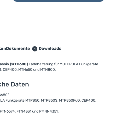
ten
Dokumente
Downloads
1
assiv (WTC680)
Ladehalterung für MOTOROLA Funkgeräte
, CEP400, MTH650 und MTH800.
sche Daten
C680"
OLA Funkgeräte MTP850, MTP850S, MTP850FuG, CEP400,
s FTN6574, FTN4331 und PMNN4351.