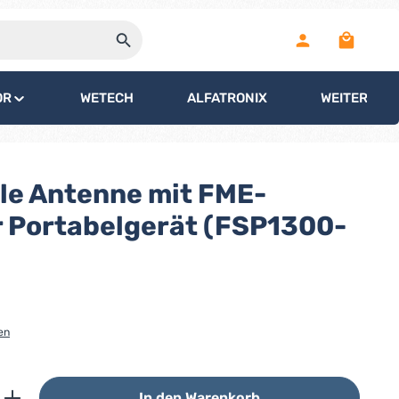
Warenko
OR
WETECH
ALFATRONIX
WEITERE
ble Antenne mit FME-
r Portabelgerät (FSP1300-
en
ib den gewünschten Wert ein oder benutz
In den Warenkorb