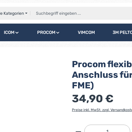
le Kategorien
ICOM
PROCOM
VIMCOM
3M PELT
Procom flexi
Anschluss fü
FME)
34,90 €
Preise inkl. MwSt. zzgl. Versandkost
Produkt Anzahl: G