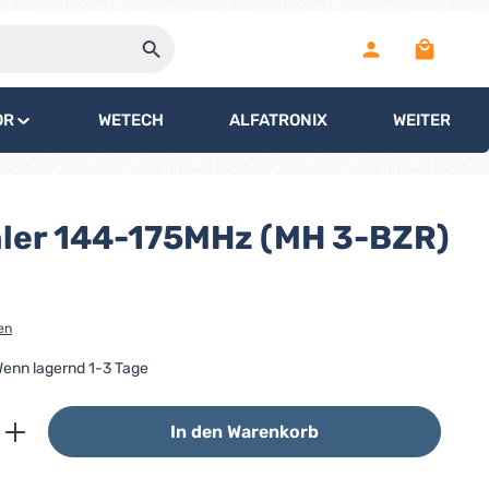
Warenko
OR
WETECH
ALFATRONIX
WEITERE
ler 144-175MHz (MH 3-BZR)
en
 Wenn lagernd 1-3 Tage
ib den gewünschten Wert ein oder benutz
In den Warenkorb