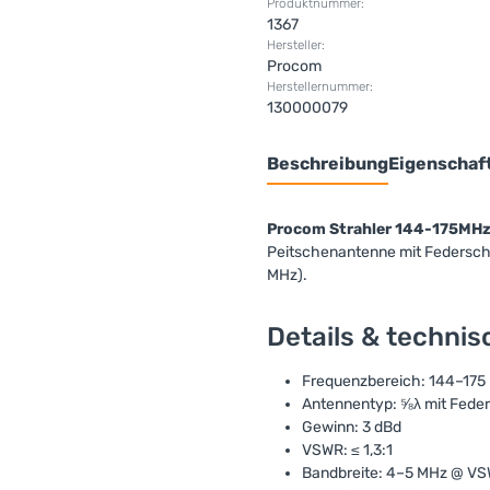
Produktnummer:
1367
Hersteller:
Procom
Herstellernummer:
130000079
Beschreibung
Eigenschaf
Procom Strahler 144-175MHz
Peitschenantenne mit Federsch
MHz).
Details & techni
Frequenzbereich: 144–175
Antennentyp: ⅝λ mit Fede
Gewinn: 3 dBd
VSWR: ≤ 1,3:1
Bandbreite: 4–5 MHz @ VS