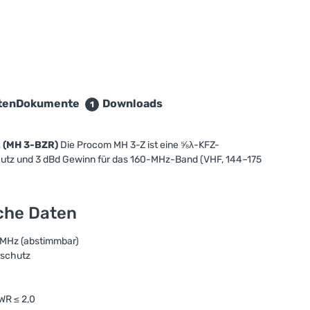
ten
Dokumente
Downloads
1
 (MH 3-BZR)
Die Procom MH 3-Z ist eine ⅝λ-KFZ-
utz und 3 dBd Gewinn für das 160-MHz-Band (VHF, 144–175
sche Daten
 MHz (abstimmbar)
rschutz
WR ≤ 2,0