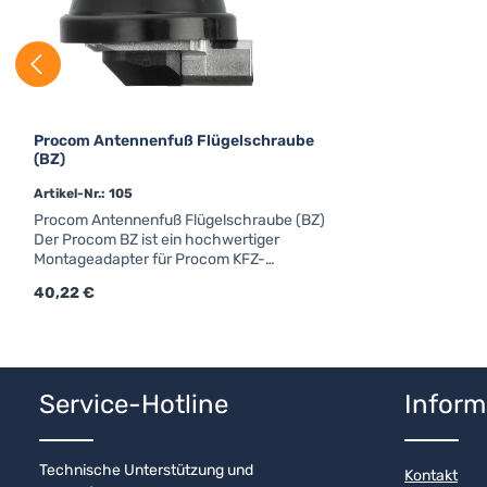
Procom Antennenfuß Flügelschraube
(BZ)
Artikel-Nr.: 105
Procom Antennenfuß Flügelschraube (BZ)
Der Procom BZ ist ein hochwertiger
Montageadapter für Procom KFZ-
Antennen.Details & technische
Regulärer Preis:
40,22 €
DatenProcom BZ-FUßGewinde für
FlügelschraubeForm: rundFarbe:
schwarzAnschluss: FMEfür Strahler mit
Produkt Anzahl: Gib den gewünschten
Kennzeichen "BZ"
Service-Hotline
Inform
Technische Unterstützung und
Kontakt