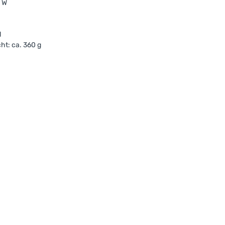
0 W
l
ht: ca. 360 g