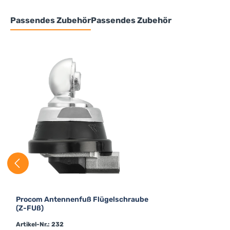
Passendes Zubehör
Passendes Zubehör
Produktgalerie überspringen
Procom Antennenfuß Flügelschraube
(Z-FUß)
Artikel-Nr.: 232