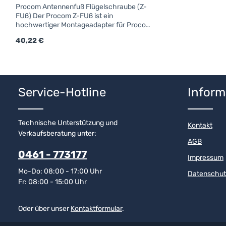
Procom Antennenfuß Flügelschraube (Z-
FUß) Der Procom Z-FUß ist ein
hochwertiger Montageadapter für Procom
KFZ-Antennen.Details & technische
Regulärer Preis:
40,22 €
DatenProcom Z-FUßGewinde für
FlügelschraubeForm: rundFarbe:
chromAnschluss: FMEfür Strahler mit
Produkt Anzahl: Gib den gewünschten
Kennzeichen "Z"
Service-Hotline
Inform
Technische Unterstützung und
Kontakt
Verkaufsberatung unter:
AGB
0461 - 773177
Impressum
Mo-Do: 08:00 - 17:00 Uhr
Datenschut
Fr: 08:00 - 15:00 Uhr
Oder über unser
Kontaktformular
.