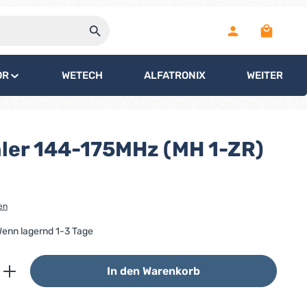
Warenko
OR
WETECH
ALFATRONIX
WEITERE
ler 144-175MHz (MH 1-ZR)
en
 Wenn lagernd 1-3 Tage
ib den gewünschten Wert ein oder benutz
In den Warenkorb