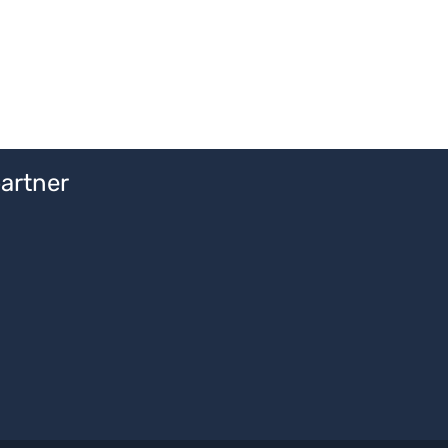
n um die Anzahl zu erhöhen oder zu redu
artner