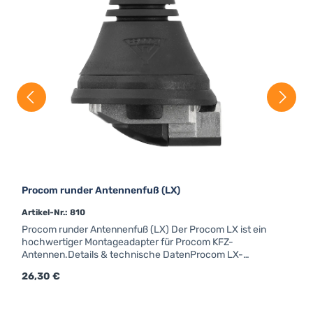
Procom runder Antennenfuß (LX)
Artikel-Nr.: 810
Procom runder Antennenfuß (LX) Der Procom LX ist ein
hochwertiger Montageadapter für Procom KFZ-
Antennen.Details & technische DatenProcom LX-
FUß;M5-GewindeForm: rundAnschluss: FMEfür Strahler
Regulärer Preis:
26,30 €
mit Kennzeichen "LX"