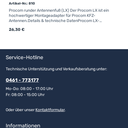
Artikel-Nr.: 810
Procom runder Antennenfuß (LX) Der Procom LX ist ein
hochwertiger Montageadapter für Procom KFZ-
Antennen.Details & technische DatenProcom LX-
FUß;M5-GewindeForm: rundAnschluss: FMEfür Strahler
Regulärer Preis:
26,30 €
mit Kennzeichen "LX"
Service-Hotline
Technische Unterstützung und Verkaufsberatung unter:
0461 - 773177
Mo-Do: 08:00 - 17:00 Uhr
Fr: 08:00 - 15:00 Uhr
Oder über unser
Kontaktformular
.
Informationen