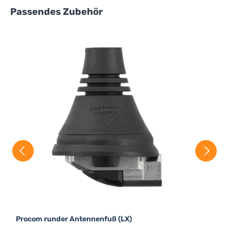
Produktgalerie überspringen
Passendes Zubehör
Procom runder Antennenfuß (LX)