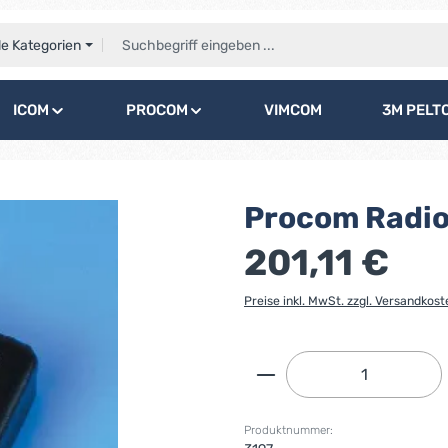
le Kategorien
ICOM
PROCOM
VIMCOM
3M PELT
Procom Radi
201,11 €
Preise inkl. MwSt. zzgl. Versandkost
Produkt Anzahl: G
Produktnummer: