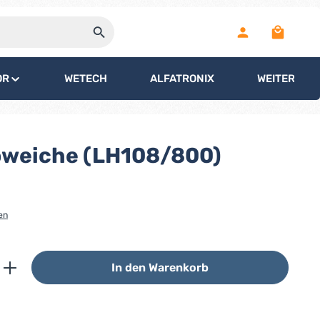
Warenko
OR
WETECH
ALFATRONIX
WEITERE
oweiche (LH108/800)
en
ib den gewünschten Wert ein oder benutz
In den Warenkorb