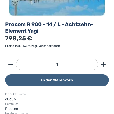
Procom R 900 - 14 / L - Achtzehn-
Element Yagi
798,25 €
Preise inkl. MwSt. zzgl. Versandkosten
Produkt Anzahl: Gib den gewünschten Wert ein ode
In den Warenkorb
Produktnummer:
60305
Hersteller:
Procom
Herstellernummer: