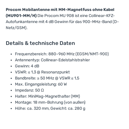
Procom Mobilantenne mit MM-Magnetfuss ohne Kabel
(MU901-MM/H)
Die Procom MU 908 ist eine Collinear-KFZ-
Autofunkantenne mit 4 dB Gewinn für das 900-MHz-Band (D-
Netz/GSM).
Details & technische Daten
Frequenzbereich: 880–960 MHz (EGSM/NMT-900)
Antennentyp: Collinear-Edelstahlstrahler
Gewinn: 4 dB
VSWR: ≤ 1,3 @ Resonanzpunkt
Bandbreite: ≥ 50 MHz @ VSWR ≤ 1,5
Max. Eingangsleistung: 60 W
Impedanz: 50 Ω
Halter: MiniMag-Magnethalter (MM)
Montage: 18 mm-Bohrung (von außen)
Höhe: ca. 320 mm, Gewicht: ca. 280 g