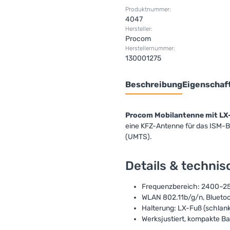
Produktnummer:
4047
Hersteller:
Procom
Herstellernummer:
130001275
Beschreibung
Eigenschaf
Procom Mobilantenne mit LX
eine KFZ-Antenne für das ISM
(UMTS).
Details & techni
Frequenzbereich: 2400–2
WLAN 802.11b/g/n, Bluetoo
Halterung: LX-Fuß (schlan
Werksjustiert, kompakte B