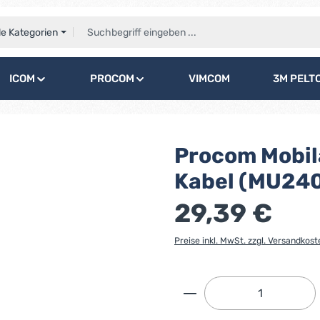
le Kategorien
ICOM
PROCOM
VIMCOM
3M PELT
Procom Mobil
Kabel (MU24
29,39 €
Preise inkl. MwSt. zzgl. Versandkost
Produkt Anzahl: G