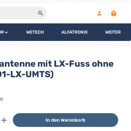
Warenko
OR
WETECH
ALFATRONIX
WEITERE
antenne mit LX-Fuss ohne
01-LX-UMTS)
en
ib den gewünschten Wert ein oder benutz
In den Warenkorb