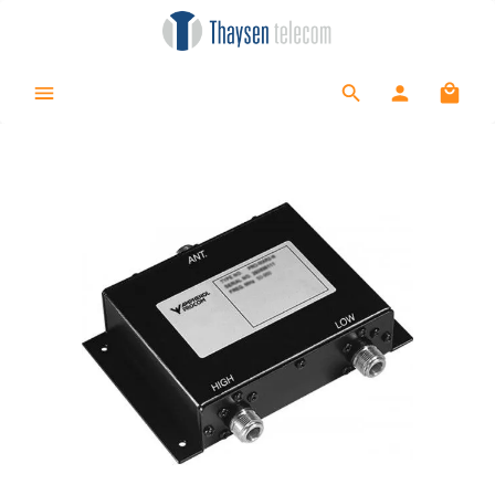
alt springen
Waren
Bildergalerie überspringen