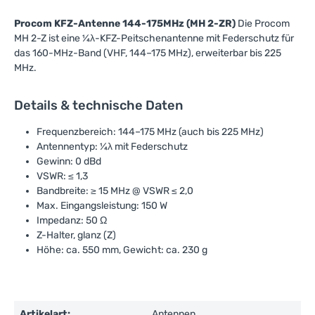
Procom KFZ-Antenne 144-175MHz (MH 2-ZR)
Die Procom
MH 2-Z ist eine ¼λ-KFZ-Peitschenantenne mit Federschutz für
das 160-MHz-Band (VHF, 144–175 MHz), erweiterbar bis 225
MHz.
Details & technische Daten
Frequenzbereich: 144–175 MHz (auch bis 225 MHz)
Antennentyp: ¼λ mit Federschutz
Gewinn: 0 dBd
VSWR: ≤ 1,3
Bandbreite: ≥ 15 MHz @ VSWR ≤ 2,0
Max. Eingangsleistung: 150 W
Impedanz: 50 Ω
Z-Halter, glanz (Z)
Höhe: ca. 550 mm, Gewicht: ca. 230 g
Artikelart:
Antennen