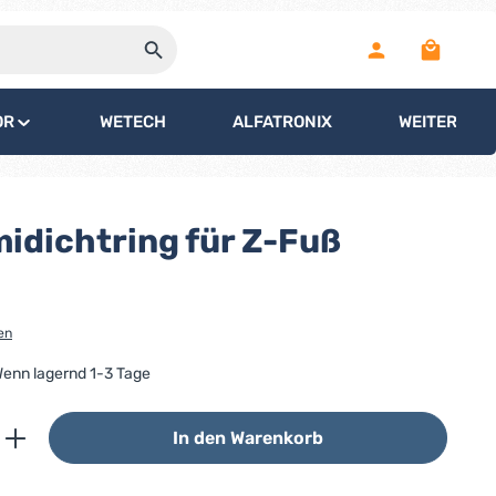
Warenko
OR
WETECH
ALFATRONIX
WEITERE
dichtring für Z-Fuß
en
 Wenn lagernd 1-3 Tage
ib den gewünschten Wert ein oder benutz
In den Warenkorb