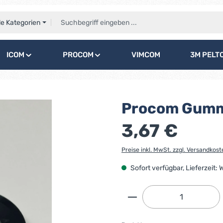
le Kategorien
ICOM
PROCOM
VIMCOM
3M PELT
Procom Gummi
3,67 €
Preise inkl. MwSt. zzgl. Versandkost
Sofort verfügbar, Lieferzeit:
Produkt Anzahl: G