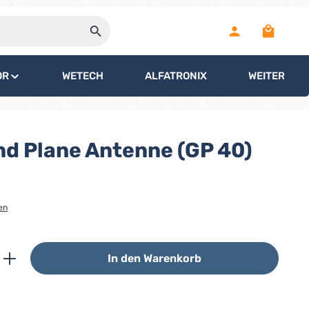
Warenko
OR
WETECH
ALFATRONIX
WEITERE
d Plane Antenne (GP 40)
en
ib den gewünschten Wert ein oder benutz
In den Warenkorb