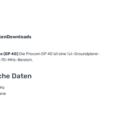
ten
Downloads
e (GP 40)
Die Procom GP 40 ist eine ¼λ-Groundplane-
0–70-MHz-Bereich.
sche Daten
MHz
ane