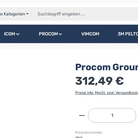
le Kategorien
ICOM
PROCOM
VIMCOM
3M PELT
Procom Groun
312,49 €
Preise inkl. MwSt. zzgl. Versandkost
Produkt Anzahl: G
Produktnummer: