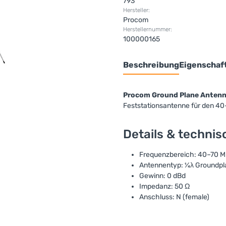
793
Hersteller:
Procom
Herstellernummer:
100000165
Beschreibung
Eigenschaf
Procom Ground Plane Antenn
Feststationsantenne für den 4
Details & techni
Frequenzbereich: 40–70 
Antennentyp: ¼λ Groundpl
Gewinn: 0 dBd
Impedanz: 50 Ω
Anschluss: N (female)