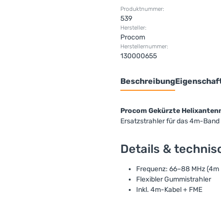
Produktnummer:
539
Hersteller:
Procom
Herstellernummer:
130000655
Beschreibung
Eigenschaf
Procom Gekürzte Helixanten
Ersatzstrahler für das 4m-Band
Details & techni
Frequenz: 66–88 MHz (4m 
Flexibler Gummistrahler
Inkl. 4m-Kabel + FME