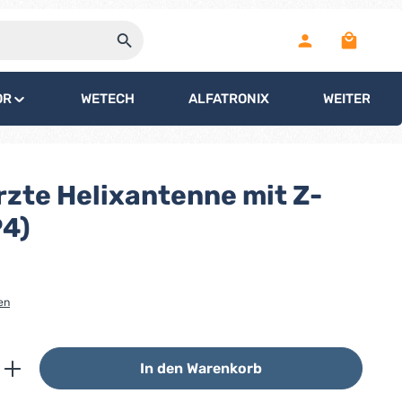
Warenko
OR
WETECH
ALFATRONIX
WEITERE
zte Helixantenne mit Z-
4)
en
ib den gewünschten Wert ein oder benutz
In den Warenkorb