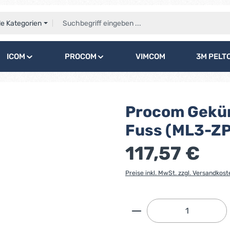
le Kategorien
ICOM
PROCOM
VIMCOM
3M PELT
Procom Gekür
Fuss (ML3-ZP
117,57 €
Preise inkl. MwSt. zzgl. Versandkost
Produkt Anzahl: G