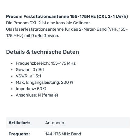
Procom Feststationsantenne 155-175MHz (CXL 2-1 LW/h)
Die Procom CXL 2 ist eine koaxiale Collinear-
Glasfaserfeststationsantenne für das 2-Meter-Band (VHF, 155–
175 MHz) mit 0 dBd Gewinn.
Details & technische Daten
Frequenzbereich: 155–175 MHz
Gewinn: 0 dBd
VSWR: ≤ 1,5:1
Max. Eingangsleistung: 200 W
Impedanz: 50 Ω
Anschluss: N (female)
Artikelart:
Antennen
Frequenz:
144-175 MHz Band