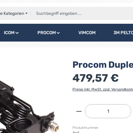
le Kategorien
ICOM
PROCOM
VIMCOM
3M PELT
Procom Duple
479,57 €
Preise inkl. MwSt. zzgl. Versandkost
Produkt Anzahl: G
Produktnummer: