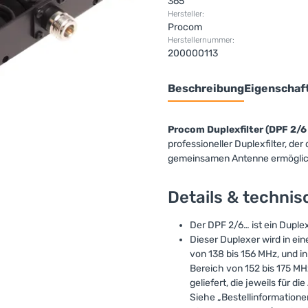
365
Hersteller:
Procom
Herstellernummer:
200000113
Beschreibung
Eigenschaf
Procom Duplexfilter (DPF 2/
professioneller Duplexfilter, d
gemeinsamen Antenne ermöglic
Details & techni
Der DPF 2/6… ist ein Duple
Dieser Duplexer wird in e
von 138 bis 156 MHz, und 
Bereich von 152 bis 175 MH
geliefert, die jeweils für 
Siehe „Bestellinformatione