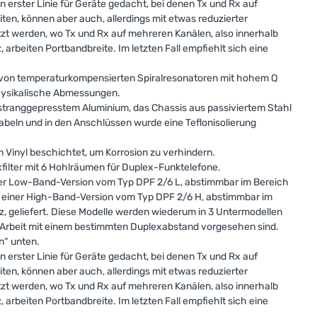
n erster Linie für Geräte gedacht, bei denen Tx und Rx auf
ten, können aber auch, allerdings mit etwas reduzierter
zt werden, wo Tx und Rx auf mehreren Kanälen, also innerhalb
arbeiten Portbandbreite. Im letzten Fall empfiehlt sich eine
von temperaturkompensierten Spiralresonatoren mit hohem Q
 physikalische Abmessungen.
tranggepresstem Aluminium, das Chassis aus passiviertem Stahl
kabeln und in den Anschlüssen wurde eine Teflonisolierung
m Vinyl beschichtet, um Korrosion zu verhindern.
xfilter mit 6 Hohlräumen für Duplex-Funktelefone.
iner Low-Band-Version vom Typ DPF 2/6 L, abstimmbar im Bereich
in einer High-Band-Version vom Typ DPF 2/6 H, abstimmbar im
z, geliefert. Diese Modelle werden wiederum in 3 Untermodellen
die Arbeit mit einem bestimmten Duplexabstand vorgesehen sind.
n“ unten.
n erster Linie für Geräte gedacht, bei denen Tx und Rx auf
ten, können aber auch, allerdings mit etwas reduzierter
zt werden, wo Tx und Rx auf mehreren Kanälen, also innerhalb
arbeiten Portbandbreite. Im letzten Fall empfiehlt sich eine