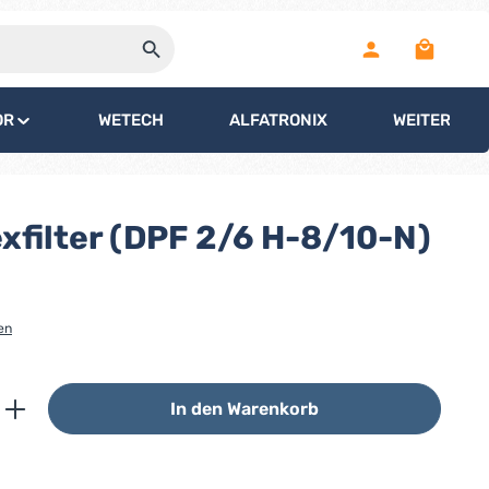
Warenko
OR
WETECH
ALFATRONIX
WEITERE
xfilter (DPF 2/6 H-8/10-N)
en
ib den gewünschten Wert ein oder benutz
In den Warenkorb