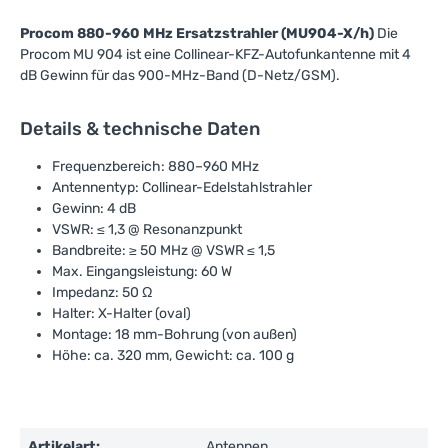
Procom 880-960 MHz Ersatzstrahler (MU904-X/h)
Die
Procom MU 904 ist eine Collinear-KFZ-Autofunkantenne mit 4
dB Gewinn für das 900-MHz-Band (D-Netz/GSM).
Details & technische Daten
Frequenzbereich: 880–960 MHz
Antennentyp: Collinear-Edelstahlstrahler
Gewinn: 4 dB
VSWR: ≤ 1,3 @ Resonanzpunkt
Bandbreite: ≥ 50 MHz @ VSWR ≤ 1,5
Max. Eingangsleistung: 60 W
Impedanz: 50 Ω
Halter: X-Halter (oval)
Montage: 18 mm-Bohrung (von außen)
Höhe: ca. 320 mm, Gewicht: ca. 100 g
Artikelart:
Antennen