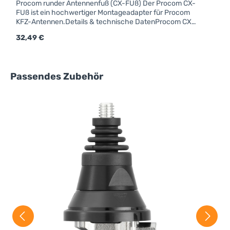
Procom runder Antennenfuß (CX-FUß) Der Procom CX-
FUß ist ein hochwertiger Montageadapter für Procom
KFZ-Antennen.Details & technische DatenProcom CX-
FUßM6-GewindeForm: rundAnschluss: FMEfür Strahler
Regulärer Preis:
32,49 €
mit Kennzeichen "X"
Produktgalerie überspringen
Passendes Zubehör