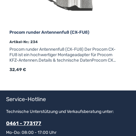
Procom runder Antennenfuß (CX-FUß)
Artikel-Nr.: 234
Procom runder Antennenfuß (CX-FUß) Der Procom CX-
FUß ist ein hochwertiger Montageadapter für Procom
KFZ-Antennen.Details & technische DatenProcom CX-
FUßM6-GewindeForm: rundAnschluss: FMEfür Strahler
Regulärer Preis:
32,49 €
mit Kennzeichen "X"
Service-Hotline
Technische Unterstützung und Verkaufsberatung unter:
0461 - 773177
Mo-Do: 08:00 - 17:00 Uhr