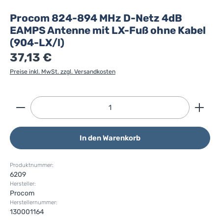
Procom 824-894 MHz D-Netz 4dB
EAMPS Antenne mit LX-Fuß ohne Kabel
(904-LX/l)
37,13 €
Preise inkl. MwSt. zzgl. Versandkosten
Produkt Anzahl: Gib den gewünschten Wert ein ode
In den Warenkorb
Produktnummer:
6209
Hersteller:
Procom
Herstellernummer:
130001164