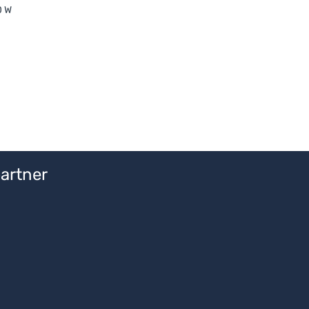
0 W
artner