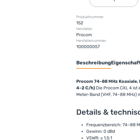
Produktnummer:
152
Hersteller:
Procom
Herstellernummer:
100000057
Beschreibung
Eigenschaf
Procom 74-88 MHz Koaxiale, 
4-2 C/h)
Die Procom CXL 4 ist e
Meter-Band (VHF, 74–88 MHz) m
Details & techni
Frequenzbereich: 74–88 
Gewinn: 0 dBd
VSWR: ≤ 1,5:1