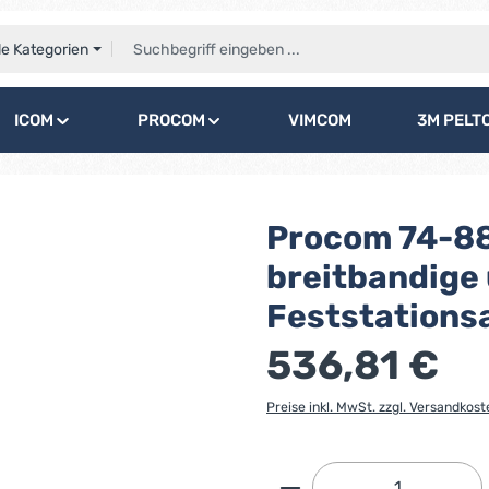
le Kategorien
ICOM
PROCOM
VIMCOM
3M PELT
Procom 74-88
breitbandige 
Feststations
536,81 €
Preise inkl. MwSt. zzgl. Versandkost
Produkt Anzahl: G