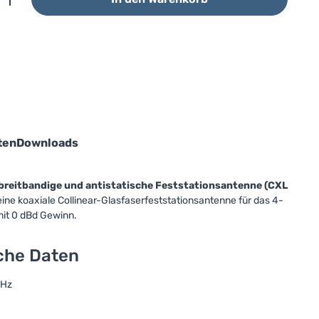
ten
Downloads
breitbandige und antistatische Feststationsantenne (CXL
ine koaxiale Collinear-Glasfaserfeststationsantenne für das 4-
it 0 dBd Gewinn.
sche Daten
MHz