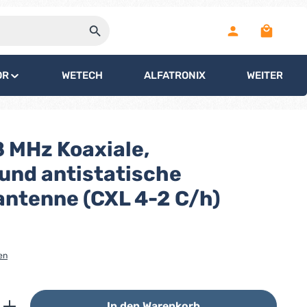
Warenko
OR
WETECH
ALFATRONIX
WEITERE
 MHz Koaxiale,
und antistatische
antenne (CXL 4-2 C/h)
en
ib den gewünschten Wert ein oder benutz
In den Warenkorb