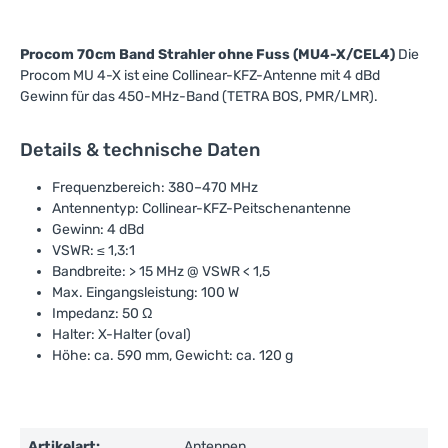
Procom 70cm Band Strahler ohne Fuss (MU4-X/CEL4)
Die
Procom MU 4-X ist eine Collinear-KFZ-Antenne mit 4 dBd
Gewinn für das 450-MHz-Band (TETRA BOS, PMR/LMR).
Details & technische Daten
Frequenzbereich: 380–470 MHz
Antennentyp: Collinear-KFZ-Peitschenantenne
Gewinn: 4 dBd
VSWR: ≤ 1,3:1
Bandbreite: > 15 MHz @ VSWR < 1,5
Max. Eingangsleistung: 100 W
Impedanz: 50 Ω
Halter: X-Halter (oval)
Höhe: ca. 590 mm, Gewicht: ca. 120 g
Artikelart:
Antennen