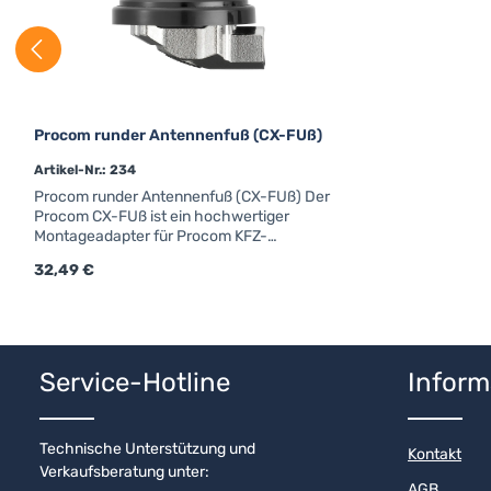
Procom runder Antennenfuß (CX-FUß)
Artikel-Nr.: 234
Procom runder Antennenfuß (CX-FUß) Der
Procom CX-FUß ist ein hochwertiger
Montageadapter für Procom KFZ-
Antennen.Details & technische
Regulärer Preis:
32,49 €
DatenProcom CX-FUßM6-GewindeForm:
rundAnschluss: FMEfür Strahler mit
Kennzeichen "X"
Produkt Anzahl: Gib den gewünschten
Service-Hotline
Inform
Technische Unterstützung und
Kontakt
Verkaufsberatung unter:
AGB