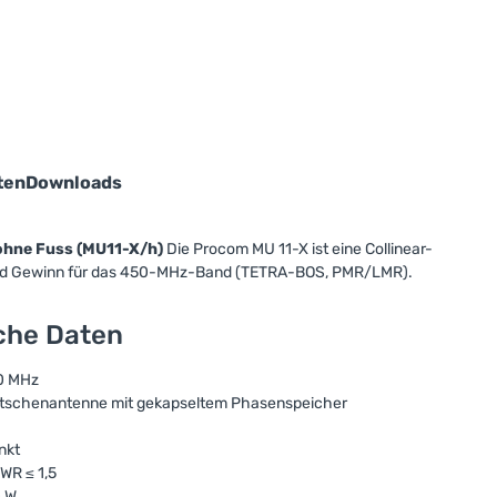
ten
Downloads
ohne Fuss (MU11-X/h)
Die Procom MU 11-X ist eine Collinear-
Bd Gewinn für das 450-MHz-Band (TETRA-BOS, PMR/LMR).
sche Daten
0 MHz
eitschenantenne mit gekapseltem Phasenspeicher
nkt
WR ≤ 1,5
0 W