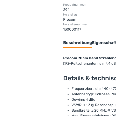
Produktnummer:
294
Hersteller:
Procom
Herstellernummer:
130000117
Beschreibung
Eigenschaf
Procom 70cm Band Strahler 
KFZ-Peitschenantenne mit 4 d
Details & techni
Frequenzbereich: 440–47
Antennentyp: Collinear-P
Gewinn: 4 dBd
VSWR: ≤ 1,3 @ Resonanzpu
Bandbreite: ≥ 20 MHz @ VS
Max. Eingangsleistung: 10