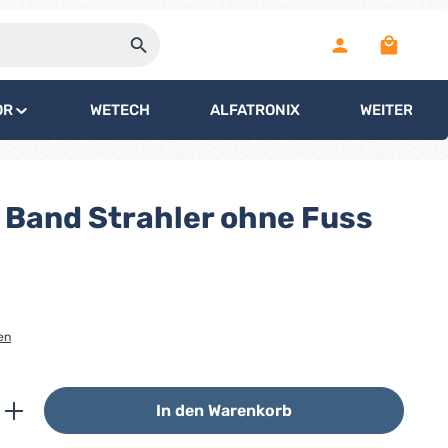
Warenko
OR
WETECH
ALFATRONIX
WEITERE
Band Strahler ohne Fuss
en
ib den gewünschten Wert ein oder benutz
In den Warenkorb