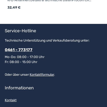
KFZ-Antennen.Details & technische DatenProcom CX-
FUßM6-GewindeForm: rundAnschluss: FMEfür Strahler
Regulärer Preis:
32,49 €
mit Kennzeichen "X"
Service-Hotline
Technische Unterstützung und Verkaufsberatung unter:
0461 - 773177
Mo-Do: 08:00 - 17:00 Uhr
Fr: 08:00 - 15:00 Uhr
Oder über unser
Kontaktformular
.
Informationen
Kontakt