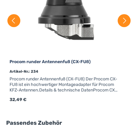
Procom runder Antennenfuß (CX-FUß)
Artikel-Nr.: 234
Procom runder Antennenfuß (CX-FUß) Der Procom CX-
FUß ist ein hochwertiger Montageadapter für Procom
KFZ-Antennen.Details & technische DatenProcom CX-
FUßM6-GewindeForm: rundAnschluss: FMEfür Strahler
Regulärer Preis:
32,49 €
mit Kennzeichen "X"
Produktgalerie überspringen
Passendes Zubehör