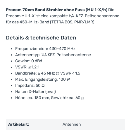
Procom 70cm Band Strahler ohne Fuss (MU 1-X/h)
Die
Procom MU 1-X ist eine kompakte ¼λ-KFZ-Peitschenantenne
für das 450-MHz-Band (TETRA BOS, PMR/LMR).
Details & technische Daten
Frequenzbereich: 430–470 MHz
Antennentyp: ¼λ KFZ-Peitschenantenne
Gewinn: 0 dBd
VSWR: ≤ 1,2:1
Bandbreite: ≥ 45 MHz @ VSWR < 1,5
Max. Eingangsleistung: 100 W
Impedanz: 50 Ω
Halter: X-Halter (oval)
Höhe: ca. 180 mm, Gewicht: ca. 60 g
Artikelart:
Antennen