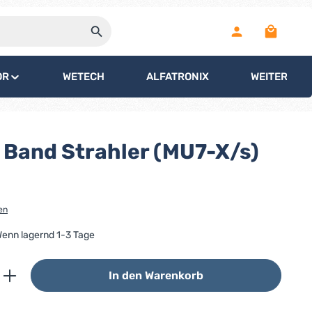
Warenko
OR
WETECH
ALFATRONIX
WEITERE
Band Strahler (MU7-X/s)
en
 Wenn lagernd 1-3 Tage
ib den gewünschten Wert ein oder benutz
In den Warenkorb