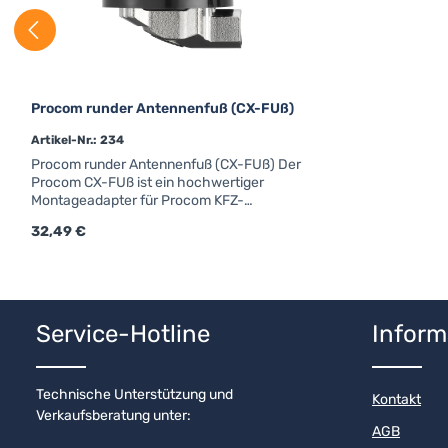
Procom runder Antennenfuß (CX-FUß)
Artikel-Nr.: 234
Procom runder Antennenfuß (CX-FUß) Der
Procom CX-FUß ist ein hochwertiger
Montageadapter für Procom KFZ-
Antennen.Details & technische
Regulärer Preis:
32,49 €
DatenProcom CX-FUßM6-GewindeForm:
rundAnschluss: FMEfür Strahler mit
Kennzeichen "X"
Produkt Anzahl: Gib den gewünschten
Service-Hotline
Inform
Technische Unterstützung und
Kontakt
Verkaufsberatung unter:
AGB