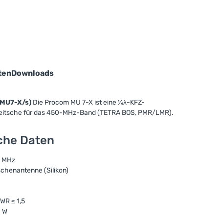
ten
Downloads
(MU7-X/s)
Die Procom MU 7-X ist eine ¼λ-KFZ-
Peitsche für das 450-MHz-Band (TETRA BOS, PMR/LMR).
sche Daten
0 MHz
chenantenne (Silikon)
WR ≤ 1,5
0 W