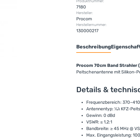
Produktnummer:
7180
Hersteller:
Procom
Herstellernummer:
130000217
Beschreibung
Eigenschaf
Procom 70cm Band Strahler 
Peitschenantenne mit Silikon-
Details & techni
Frequenzbereich: 370–41
Antennentyp: ¼λ KFZ-Peits
Gewinn: 0 dBd
VSWR: ≤ 1,2:1
Bandbreite: ≥ 45 MHz @ VS
Max. Eingangsleistung: 10