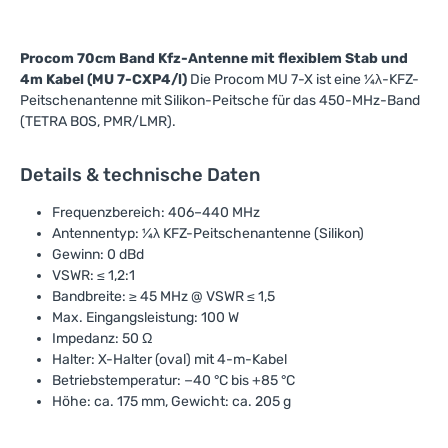
Procom 70cm Band Kfz-Antenne mit flexiblem Stab und
4m Kabel (MU 7-CXP4/l)
Die Procom MU 7-X ist eine ¼λ-KFZ-
Peitschenantenne mit Silikon-Peitsche für das 450-MHz-Band
(TETRA BOS, PMR/LMR).
Details & technische Daten
Frequenzbereich: 406–440 MHz
Antennentyp: ¼λ KFZ-Peitschenantenne (Silikon)
Gewinn: 0 dBd
VSWR: ≤ 1,2:1
Bandbreite: ≥ 45 MHz @ VSWR ≤ 1,5
Max. Eingangsleistung: 100 W
Impedanz: 50 Ω
Halter: X-Halter (oval) mit 4-m-Kabel
Betriebstemperatur: −40 °C bis +85 °C
Höhe: ca. 175 mm, Gewicht: ca. 205 g