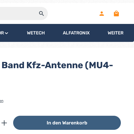
Warenko
OR
WETECH
ALFATRONIX
WEITERE
 Band Kfz-Antenne (MU4-
en
ib den gewünschten Wert ein oder benutz
In den Warenkorb