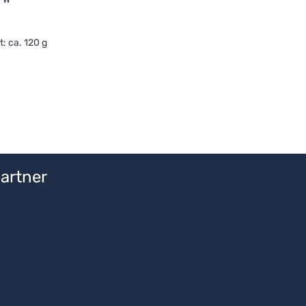
: ca. 120 g
artner