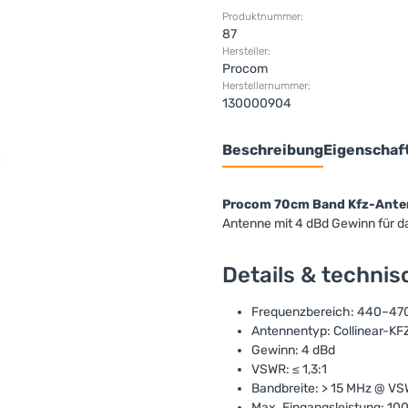
Produktnummer:
87
Hersteller:
Procom
Herstellernummer:
130000904
Beschreibung
Eigenschaf
Procom 70cm Band Kfz-Ant
Antenne mit 4 dBd Gewinn für
Details & techni
Frequenzbereich: 440–47
Antennentyp: Collinear-K
Gewinn: 4 dBd
VSWR: ≤ 1,3:1
Bandbreite: > 15 MHz @ VSW
Max. Eingangsleistung: 10