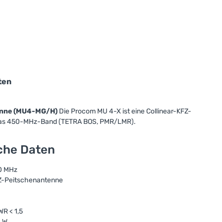
ten
enne (MU4-MG/H)
Die Procom MU 4-X ist eine Collinear-KFZ-
 das 450-MHz-Band (TETRA BOS, PMR/LMR).
sche Daten
0 MHz
FZ-Peitschenantenne
R < 1,5
0 W