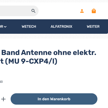
Warenko
OR
WETECH
ALFATRONIX
WEITERE
Band Antenne ohne elektr.
 (MU 9-CXP4/l)
en
ib den gewünschten Wert ein oder benutz
In den Warenkorb