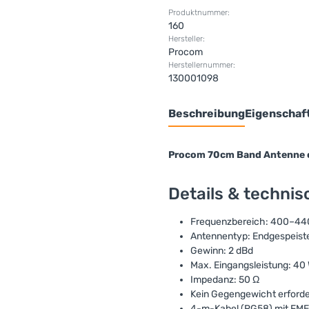
Produktnummer:
160
Hersteller:
Procom
Herstellernummer:
130001098
Beschreibung
Eigenschaf
Procom 70cm Band Antenne o
Details & techni
Frequenzbereich: 400–44
Antennentyp: Endgespeist
Gewinn: 2 dBd
Max. Eingangsleistung: 40
Impedanz: 50 Ω
Kein Gegengewicht erforde
4-m-Kabel (RG58) mit FME