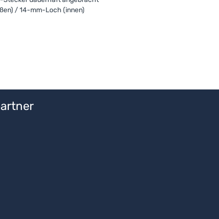
ßen) / 14-mm-Loch (innen)
artner