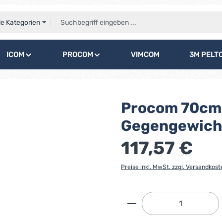
le Kategorien
ICOM
PROCOM
VIMCOM
3M PELT
Procom 70cm 
Gegengewicht
117,57 €
Preise inkl. MwSt. zzgl. Versandkost
Produkt Anzahl: G