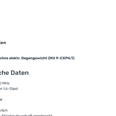
ten
hne elektr. Gegengewicht (MU 9-CXP4/l)
sche Daten
0 MHz
er ½λ-Dipol
 W
rlich
-Stecker dauerhaft angebracht