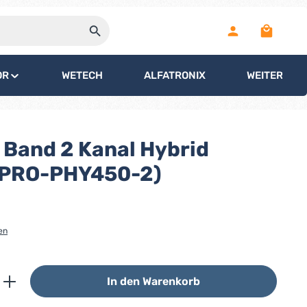
Warenko
OR
WETECH
ALFATRONIX
WEITERE
Band 2 Kanal Hybrid
(PRO-PHY450-2)
en
ib den gewünschten Wert ein oder benutz
In den Warenkorb