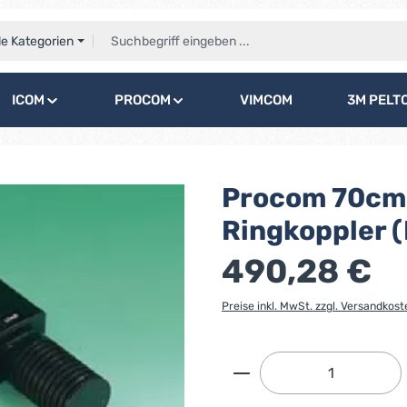
le Kategorien
ICOM
PROCOM
VIMCOM
3M PELT
Procom 70cm 
Ringkoppler 
490,28 €
Preise inkl. MwSt. zzgl. Versandkost
Produkt Anzahl: G