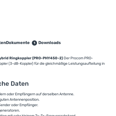
ten
Dokumente
Downloads
1
ybrid Ringkoppler (PRO-PHY450-2)
Der Procom PRO-
pler (3-dB-Koppler) für die gleichmäßige Leistungsaufteilung in
sche Daten
ern oder Empfängern auf derselben Antenne.
guten Antennenposition.
Sender oder Empfänger.
generatoren.
ption mit sehr kleinem Tx-Tx-Frequenzabstand.