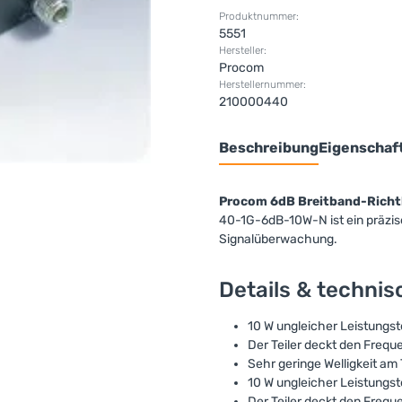
Produktnummer:
5551
Hersteller:
Procom
Herstellernummer:
210000440
Beschreibung
Eigenschaf
Procom 6dB Breitband-Rich
40-1G-6dB-10W-N ist ein präzise
Signalüberwachung.
Details & techni
10 W ungleicher Leistungste
Der Teiler deckt den Freq
Sehr geringe Welligkeit a
10 W ungleicher Leistungste
Der Teiler deckt den Freq