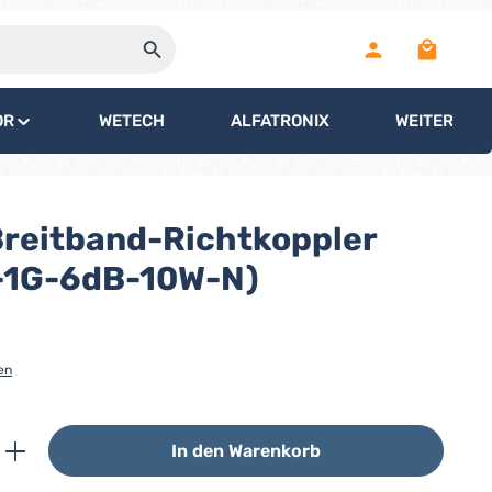
Warenko
OR
WETECH
ALFATRONIX
WEITERE
reitband-Richtkoppler
-1G-6dB-10W-N)
en
ib den gewünschten Wert ein oder benutz
In den Warenkorb