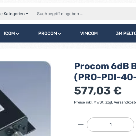
le Kategorien
ICOM
PROCOM
VIMCOM
3M PELT
Procom 6dB B
(PRO-PDI-40
577,03 €
Preise inkl. MwSt. zzgl. Versandkost
Produkt Anzahl: G