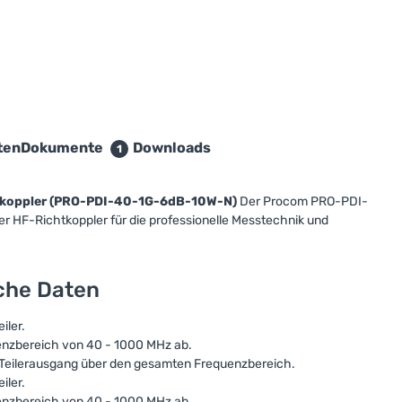
ten
Dokumente
Downloads
1
tkoppler (PRO-PDI-40-1G-6dB-10W-N)
Der Procom PRO-PDI-
r HF-Richtkoppler für die professionelle Messtechnik und
sche Daten
iler.
uenzbereich von 40 - 1000 MHz ab.
m Teilerausgang über den gesamten Frequenzbereich.
iler.
uenzbereich von 40 - 1000 MHz ab.