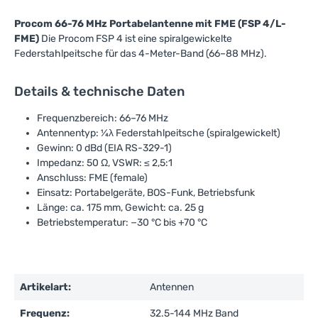
Procom 66-76 MHz Portabelantenne mit FME (FSP 4/L-
FME)
Die Procom FSP 4 ist eine spiralgewickelte
Federstahlpeitsche für das 4-Meter-Band (66–88 MHz).
Details & technische Daten
Frequenzbereich: 66–76 MHz
Antennentyp: ¼λ Federstahlpeitsche (spiralgewickelt)
Gewinn: 0 dBd (EIA RS-329-1)
Impedanz: 50 Ω, VSWR: ≤ 2,5:1
Anschluss: FME (female)
Einsatz: Portabelgeräte, BOS-Funk, Betriebsfunk
Länge: ca. 175 mm, Gewicht: ca. 25 g
Betriebstemperatur: −30 °C bis +70 °C
Artikelart:
Antennen
Frequenz:
32.5-144 MHz Band