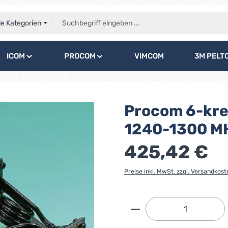
le Kategorien
ICOM
PROCOM
VIMCOM
3M PELT
Procom 6-krei
1240-1300 M
425,42 €
Preise inkl. MwSt. zzgl. Versandkost
Produkt Anzahl: G