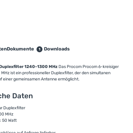
ten
Dokumente
Downloads
1
Duplexfilter 1240-1300 MHz
Das Procom Procom 6-kreisiger
Hz ist ein professioneller Duplexfilter, der den simultanen
f einer gemeinsamen Antenne ermöglicht.
sche Daten
 Duplexfilter
300 MHz
: 50 Watt
chlüsse auf Anfrage lieferbar