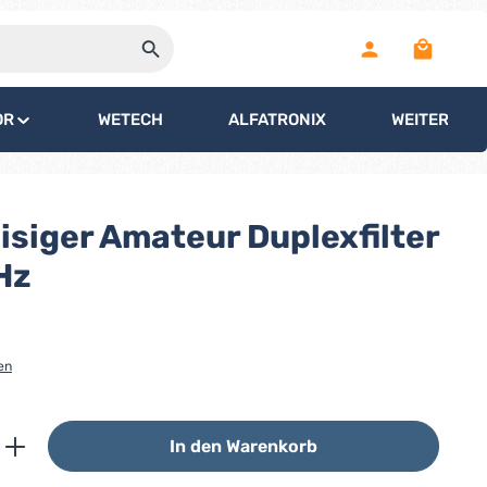
Warenko
OR
WETECH
ALFATRONIX
WEITERE
siger Amateur Duplexfilter
Hz
en
ib den gewünschten Wert ein oder benutz
In den Warenkorb