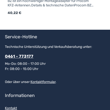
BZ ist ein hochwertiger Montageadapter für Procom
KFZ-Antennen.Details & technische DatenProcom BZ-
FUßGewinde für FlügelschraubeForm: rundFarbe:
Regulärer Preis:
40,22 €
schwarzAnschluss: FMEfür Strahler mit Kennzeichen
"BZ"
Service-Hotline
Technische Unterstützung und Verkaufsberatung unter:
0461 - 773177
Mo-Do: 08:00 - 17:00 Uhr
Fr: 08:00 - 15:00 Uhr
Oder über unser
Kontaktformular
.
Informationen
Kontakt