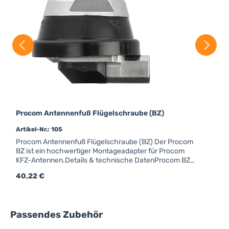
Procom Antennenfuß Flügelschraube (BZ)
Artikel-Nr.: 105
Procom Antennenfuß Flügelschraube (BZ) Der Procom
BZ ist ein hochwertiger Montageadapter für Procom
KFZ-Antennen.Details & technische DatenProcom BZ-
FUßGewinde für FlügelschraubeForm: rundFarbe:
Regulärer Preis:
40,22 €
schwarzAnschluss: FMEfür Strahler mit Kennzeichen
"BZ"
Produktgalerie überspringen
Passendes Zubehör