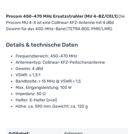
Procom 450-470 MHz Ersatzstrahler (MU 4-BZ/CEL1)
Die
Procom MU 4-X ist eine Collinear-KFZ-Antenne mit 4 dBd
Gewinn für das 450-MHz-Band (TETRA BOS, PMR/LMR).
Details & technische Daten
Frequenzbereich: 450–470 MHz
Antennentyp: Collinear-KFZ-Peitschenantenne
Gewinn: 4 dBd
VSWR: ≤ 1,3:1
Bandbreite: > 15 MHz @ VSWR < 1,5
Max. Eingangsleistung: 100 W
Impedanz: 50 Ω
Halter: X-Halter (oval)
Höhe: ca. 590 mm, Gewicht: ca. 120 g
Artikelart:
Antennen