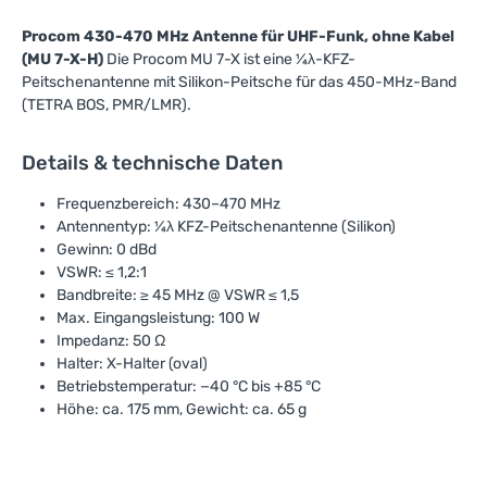
Procom 430-470 MHz Antenne für UHF-Funk, ohne Kabel
(MU 7-X-H)
Die Procom MU 7-X ist eine ¼λ-KFZ-
Peitschenantenne mit Silikon-Peitsche für das 450-MHz-Band
(TETRA BOS, PMR/LMR).
Details & technische Daten
Frequenzbereich: 430–470 MHz
Antennentyp: ¼λ KFZ-Peitschenantenne (Silikon)
Gewinn: 0 dBd
VSWR: ≤ 1,2:1
Bandbreite: ≥ 45 MHz @ VSWR ≤ 1,5
Max. Eingangsleistung: 100 W
Impedanz: 50 Ω
Halter: X-Halter (oval)
Betriebstemperatur: −40 °C bis +85 °C
Höhe: ca. 175 mm, Gewicht: ca. 65 g