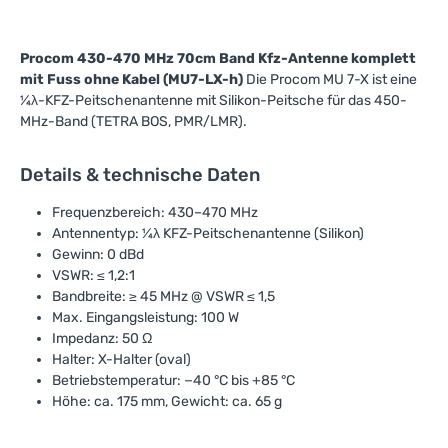
Procom 430-470 MHz 70cm Band Kfz-Antenne komplett
mit Fuss ohne Kabel (MU7-LX-h)
Die Procom MU 7-X ist eine
¼λ-KFZ-Peitschenantenne mit Silikon-Peitsche für das 450-
MHz-Band (TETRA BOS, PMR/LMR).
Details & technische Daten
Frequenzbereich: 430–470 MHz
Antennentyp: ¼λ KFZ-Peitschenantenne (Silikon)
Gewinn: 0 dBd
VSWR: ≤ 1,2:1
Bandbreite: ≥ 45 MHz @ VSWR ≤ 1,5
Max. Eingangsleistung: 100 W
Impedanz: 50 Ω
Halter: X-Halter (oval)
Betriebstemperatur: −40 °C bis +85 °C
Höhe: ca. 175 mm, Gewicht: ca. 65 g