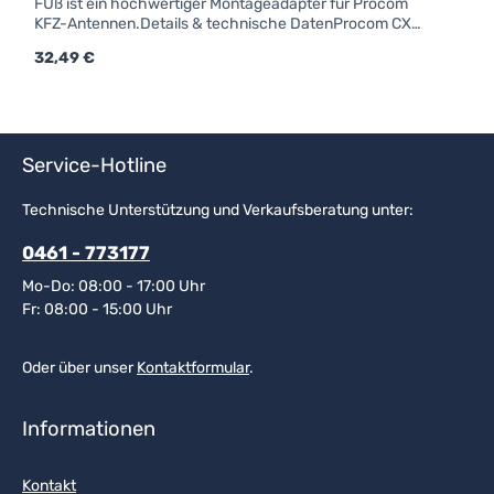
FUß ist ein hochwertiger Montageadapter für Procom
KFZ-Antennen.Details & technische DatenProcom CX-
FUßM6-GewindeForm: rundAnschluss: FMEfür Strahler
Regulärer Preis:
32,49 €
mit Kennzeichen "X"
Service-Hotline
Technische Unterstützung und Verkaufsberatung unter:
0461 - 773177
Mo-Do: 08:00 - 17:00 Uhr
Fr: 08:00 - 15:00 Uhr
Oder über unser
Kontaktformular
.
Informationen
Kontakt