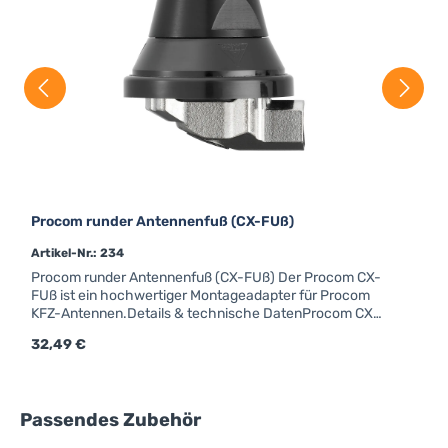
Procom runder Antennenfuß (CX-FUß)
Artikel-Nr.: 234
Procom runder Antennenfuß (CX-FUß) Der Procom CX-
FUß ist ein hochwertiger Montageadapter für Procom
KFZ-Antennen.Details & technische DatenProcom CX-
FUßM6-GewindeForm: rundAnschluss: FMEfür Strahler
Regulärer Preis:
32,49 €
mit Kennzeichen "X"
Produktgalerie überspringen
Passendes Zubehör