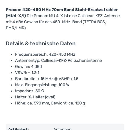
Procom 420-450 MHz 70cm Band Stahl-Ersatzstrahler
(MU4-X/l)
Die Procom MU 4-X ist eine Collinear-KFZ-Antenne
mit 4 dBd Gewinn für das 450-MHz-Band (TETRA BOS,
PMR/LMR).
Details & technische Daten
Frequenzbereich: 420–450 MHz
Antennentyp: Collinear-KFZ-Peitschenantenne
Gewinn: 4 dBd
VSWR: ≤ 1,3:1
Bandbreite: > 15 MHz @ VSWR < 1,5
Max. Eingangsleistung: 100 W
Impedanz: 50 Ω
Halter: X-Halter (oval)
Höhe: ca. 590 mm, Gewicht: ca. 120 g
Artikelart:
Antennen