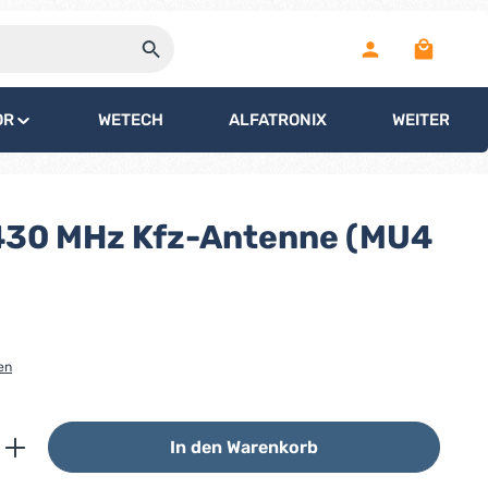
Warenko
OR
WETECH
ALFATRONIX
WEITERE
430 MHz Kfz-Antenne (MU4
en
ib den gewünschten Wert ein oder benutz
In den Warenkorb