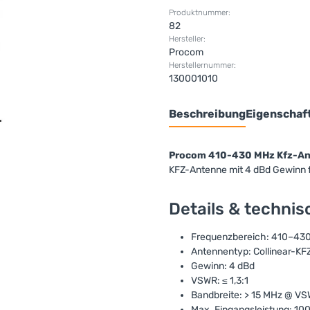
Produktnummer:
82
Hersteller:
Procom
Herstellernummer:
130001010
Beschreibung
Eigenschaf
Procom 410-430 MHz Kfz-An
KFZ-Antenne mit 4 dBd Gewinn
Details & techni
Frequenzbereich: 410–43
Antennentyp: Collinear-K
Gewinn: 4 dBd
VSWR: ≤ 1,3:1
Bandbreite: > 15 MHz @ VSW
Max. Eingangsleistung: 10