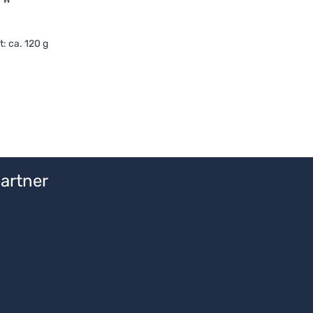
: ca. 120 g
artner