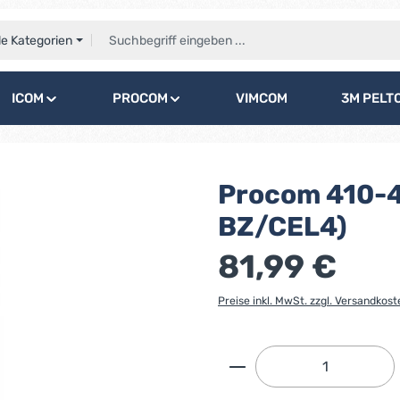
le Kategorien
ICOM
PROCOM
VIMCOM
3M PELT
Procom 410-
BZ/CEL4)
81,99 €
Preise inkl. MwSt. zzgl. Versandkost
Produkt Anzahl: G