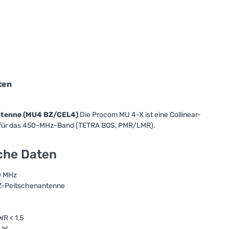
ten
tenne (MU4 BZ/CEL4)
Die Procom MU 4-X ist eine Collinear-
 für das 450-MHz-Band (TETRA BOS, PMR/LMR).
sche Daten
0 MHz
FZ-Peitschenantenne
R < 1,5
0 W