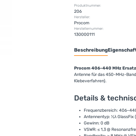
Produktnummer:
206
Hersteller:
Procom
Herstellernummer:
130000111
Beschreibung
Eigenschaf
Procom 406-440 MHz Ersatzs
Antenne für das 450-MHz-Band
Klebeverfahren).
Details & techni
Frequenzbereich: 406–44
Antennentyp: ½λ GlassFix 
Gewinn: 0 dB
VSWR: ≤ 1,3 @ Resonanzfr
Bandbreite: ≥ 8 MHz @ VSW