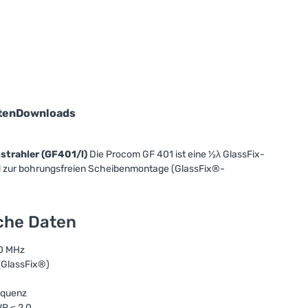
ten
Downloads
trahler (GF401/l)
Die Procom GF 401 ist eine ½λ GlassFix-
 zur bohrungsfreien Scheibenmontage (GlassFix®-
sche Daten
0 MHz
(GlassFix®)
equenz
R ≤ 2,0