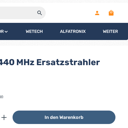
Warenko
OR
WETECH
ALFATRONIX
WEITERE
40 MHz Ersatzstrahler
en
ib den gewünschten Wert ein oder benutz
In den Warenkorb