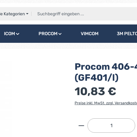
le Kategorien
ICOM
PROCOM
VIMCOM
3M PELT
Procom 406-4
(GF401/l)
10,83 €
Preise inkl. MwSt. zzgl. Versandkost
Produkt Anzahl: G