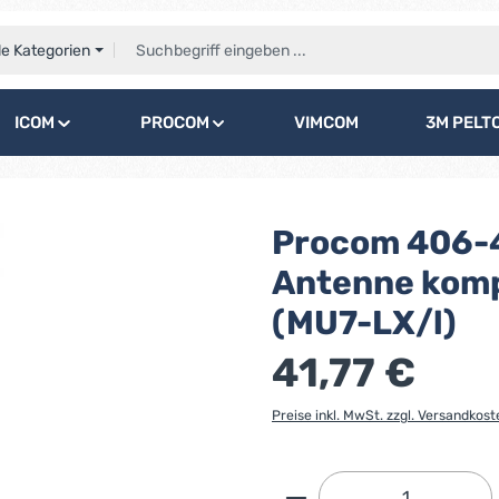
le Kategorien
ICOM
PROCOM
VIMCOM
3M PELT
Procom 406-
Antenne komp
(MU7-LX/l)
41,77 €
Preise inkl. MwSt. zzgl. Versandkost
Produkt Anzahl: G