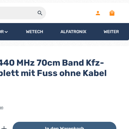
Warenko
OR
WETECH
ALFATRONIX
WEITERE
440 MHz 70cm Band Kfz-
lett mit Fuss ohne Kabel
en
ib den gewünschten Wert ein oder benutz
In den Warenkorb