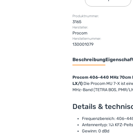
Produktnummer:
3165
Hersteller:
Procom
Herstellernummer:
130001079
Beschreibung
Eigenschaf
Procom 406-440 MHz 70cm Ba
LX/l)
Die Procom MU 7-X ist ein
MHz-Band (TETRA BOS, PMR/L
Details & techni
Frequenzbereich: 406–44
Antennentyp: ¼λ KFZ-Peits
Gewinn: 0 dBd