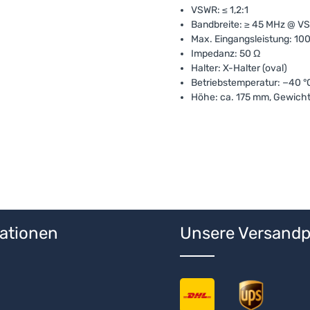
VSWR: ≤ 1,2:1
Bandbreite: ≥ 45 MHz @ VS
Max. Eingangsleistung: 10
Impedanz: 50 Ω
Halter: X-Halter (oval)
Betriebstemperatur: −40 °C
Höhe: ca. 175 mm, Gewicht:
ationen
Unsere Versandp