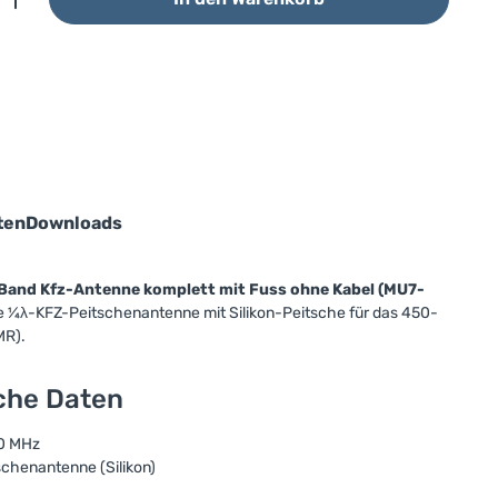
ten
Downloads
nd Kfz-Antenne komplett mit Fuss ohne Kabel (MU7-
e ¼λ-KFZ-Peitschenantenne mit Silikon-Peitsche für das 450-
MR).
sche Daten
0 MHz
chenantenne (Silikon)