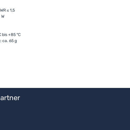
WR ≤ 1,5
0 W
 bis +85 °C
 ca. 65 g
artner